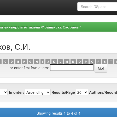
ый университет имени Франциска Скорины"
хов, С.И.
C
D
E
F
G
H
I
J
K
L
M
N
O
P
Q
R
S
T
or enter first few letters:
In order:
Results/Page
Authors/Record
Showing results 1 to 4 of 4