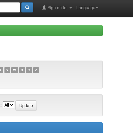
Sign on to:
Language
U
V
W
X
Y
Z
: