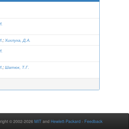
И.
И.
;
Хихлуха, Д.А.
И.
И.
;
Шатюк, Т.Г.
right © 2002-2026
MIT
and
Hewlett-Packard
-
Feedback