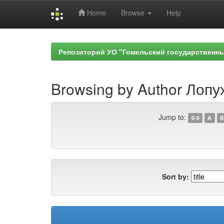
Home
Browse
Help
Skip
navigation
Репозиторий УО "Гомельский государственн
Browsing by Author Лопу
Jump to:
0-9
A
B
Sort by: