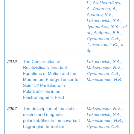
L.
;
Allakhverdieva,
A.
;
Amoroso, A.
;
Andreev, V.V.
;
Lukashevich, S.A.
;
Tyumenkov, G.Yu.
;
et
al.
;
Андреев, В.В.
;
Лукашевич, С.А.
;
Тюменков, Г.Ю.
;
и
др.
2019
The Construction of
Lukashevich, S.A.
;
Relativistically Invariant
Maksimenko, N.V.
;
Equations of Motion and the
Лукашевич, С.А.
;
Momentum Energy Tensor for
Максименко, Н.В.
Spin-1/2 Particles with
Polarizabilities in an
Electromagnetic Field
2007
The description of the static
Maksimenko, N.V.
;
electric and magnetic
Lukashevich, S.A.
;
polarizabilities in the covariant
Максименко, Н.В.
;
Lagrangian formalism
Лукашевич, С.А.