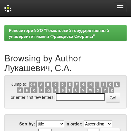
Skip
navigation
Репозиторий УО "Гомельский государственный
университет имени Франциска Скорины"
Browsing by Author
Лукашевич, С.А.
Jump to:
0-9
A
B
C
D
E
F
G
H
I
J
K
L
M
N
O
P
Q
R
S
T
U
V
W
X
Y
Z
or enter first few letters:
Sort by:
In order: