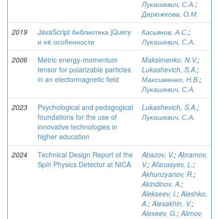
Лукашевич, С.А.
;
Дерюжкова, О.М.
2019
JavaScript библиотека jQuery
Касьянов, А.С.
;
и её особенности
Лукашевич, С.А.
2006
Metric energy-momentum
Maksimenko, N.V.
;
tensor for polarizable particles
Lukashevich, S.A.
;
in an electormagnetic field
Максименко, Н.В.
;
Лукашевич, С.А.
2023
Psychological and pedagogical
Lukashevich, S.A.
;
foundations for the use of
Лукашевич, С.А.
innovative technologies in
higher education
2024
Technical Design Report of the
Abazov, V.
;
Abramov,
Spin Physics Detector at NICA
V.
;
Afanasyev, L.
;
Akhunzyanov, R.
;
Akindinov, A.
;
Alekseev, I.
;
Aleshko,
A.
;
Alexakhin, V.
;
Alexeev, G.
;
Alimov,