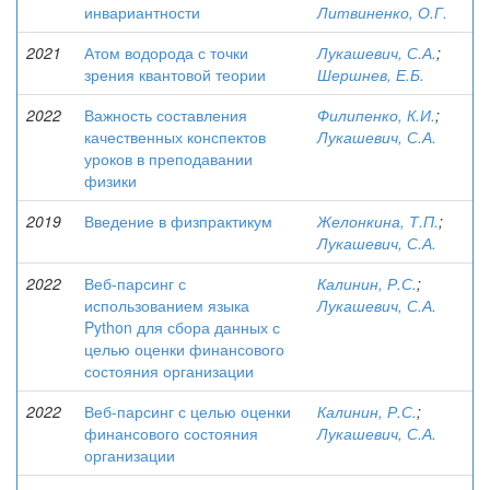
инвариантности
Литвиненко, О.Г.
2021
Атом водорода с точки
Лукашевич, С.А.
;
зрения квантовой теории
Шершнев, Е.Б.
2022
Важность составления
Филипенко, К.И.
;
качественных конспектов
Лукашевич, С.А.
уроков в преподавании
физики
2019
Введение в физпрактикум
Желонкина, Т.П.
;
Лукашевич, С.А.
2022
Веб-парсинг с
Калинин, Р.С.
;
использованием языка
Лукашевич, С.А.
Python для сбора данных с
целью оценки финансового
состояния организации
2022
Веб-парсинг с целью оценки
Калинин, Р.С.
;
финансового состояния
Лукашевич, С.А.
организации