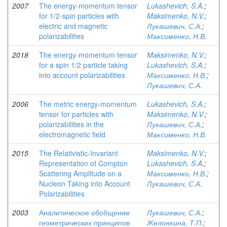
2007
The energy-momentum tensor
Lukashevich, S.A.
;
for 1/2-spin particles with
Maksimenko, N.V.
;
electric and magnetic
Лукашевич, С.А.
;
polarizabilities
Максименко, Н.В.
2018
The energy-momentum tensor
Maksimenko, N.V.
;
for a spin 1/2 particle taking
Lukashevich, S.A.
;
into account polarizabilities
Максименко, Н.В.
;
Лукашевич, С.А.
2006
The metric energy-momentum
Lukashevich, S.A.
;
tensor for particles with
Maksimenko, N.V.
;
polarizabilities in the
Лукашевич, С.А.
;
electromagnetic field
Максименко, Н.В.
2015
The Relativistic-Invariant
Maksimenko, N.V.
;
Representation of Compton
Lukashevich, S.A.
;
Scattering Amplitude on a
Максименко, Н.В.
;
Nucleon Taking into Account
Лукашевич, С.А.
Polarizabilities
2003
Аналитическое обобщение
Лукашевич, С.А.
;
геометрических принципов
Желонкина, Т.П.
;