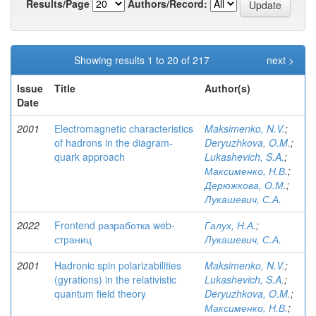
Results/Page
Authors/Record:
Showing results 1 to 20 of 217
next >
Issue
Title
Author(s)
Date
2001
Electromagnetic characteristics
Maksimenko, N.V.
;
of hadrons in the diagram-
Deryuzhkova, O.M.
;
quark approach
Lukashevich, S.A.
;
Максименко, Н.В.
;
Дерюжкова, О.М.
;
Лукашевич, С.А.
2022
Frontend разработка web-
Галух, Н.А.
;
страниц
Лукашевич, С.А.
2001
Hadronic spin polarizabilities
Maksimenko, N.V.
;
(gyrations) in the relativistic
Lukashevich, S.A.
;
quantum field theory
Deryuzhkova, O.M.
;
Максименко, Н.В.
;