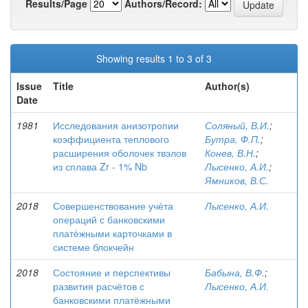
Results/Page
Authors/Record:
Showing results 1 to 3 of 3
Issue
Title
Author(s)
Date
1981
Исследования анизотропии
Соляный, В.И.
;
коэффициента теплового
Бутра, Ф.П.
;
расширения оболочек твэлов
Конев, В.Н.
;
из сплава Zr - 1% Nb
Лысенко, А.И.
;
Ямников, В.С.
2018
Совершенствование учѐта
Лысенко, А.И.
операций с банковскими
платѐжными карточками в
системе блокчейн
2018
Состояние и перспективы
Бабына, В.Ф.
;
развития расчётов с
Лысенко, А.И.
банковскими платёжными