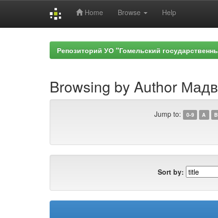
Home
Browse
Help
Skip
navigation
Репозиторий УО "Гомельский государственн
Browsing by Author Мадв
Jump to:
0-9
A
B
Sort by: