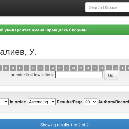
ый университет имени Франциска Скорины"
алиев, У.
C
D
E
F
G
H
I
J
K
L
M
N
O
P
Q
R
S
T
or enter first few letters:
In order:
Results/Page
Authors/Record
Showing results 1 to 2 of 2