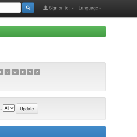
Sign on to:
Language
U
V
W
X
Y
Z
: