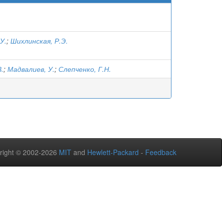
У.
;
Шихлинская, Р.Э.
В.
;
Мадвалиев, У.
;
Слепченко, Г.Н.
right © 2002-2026
MIT
and
Hewlett-Packard
-
Feedback