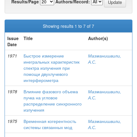
Results/Page
Authors/Record:
Showing results 1 to 7 of 7
Issue
Title
Author(s)
Date
1971
Быстрое измерение
Мазманишвили,
инегральных характеристик
А.С.
спектра излучения при
помощи двухлучевого
интерферометра
1978
Влияние фазового объема
Мазманишвили,
пучка на угловое
А.С.
распределение синхронного
излучения
1975
Временная когерентность
Мазманишвили,
системы связанных мод
А.С.