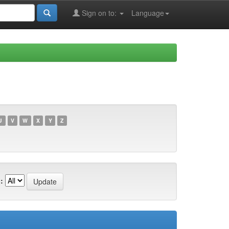
Sign on to:
Language
U
V
W
X
Y
Z
: