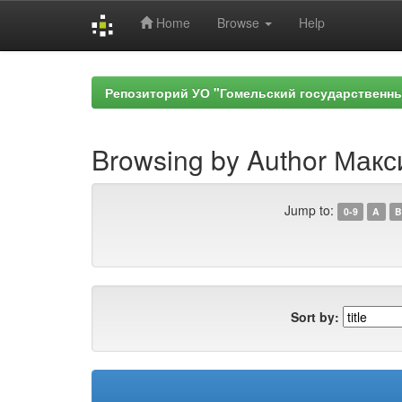
Home
Browse
Help
Skip
navigation
Репозиторий УО "Гомельский государственн
Browsing by Author Макс
Jump to:
0-9
A
B
Sort by: