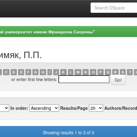
ый университет имени Франциска Скорины"
имяк, П.П.
C
D
E
F
G
H
I
J
K
L
M
N
O
P
Q
R
S
T
or enter first few letters:
In order:
Results/Page
Authors/Record
Showing results 1 to 3 of 3