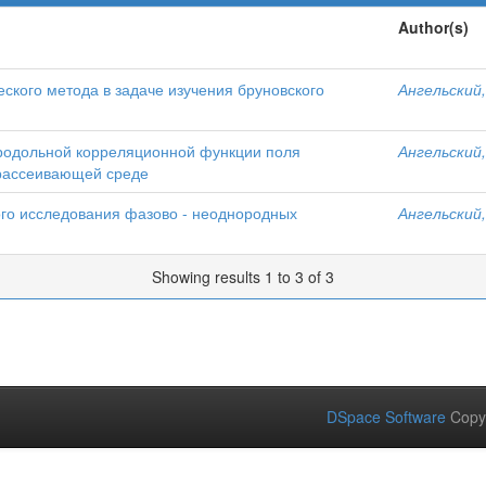
Author(s)
кого метода в задаче изучения бруновского
Ангельский,
родольной корреляционной функции поля
Ангельский,
орассеивающей среде
ого исследования фазово - неоднородных
Ангельский,
Showing results 1 to 3 of 3
DSpace Software
Copy