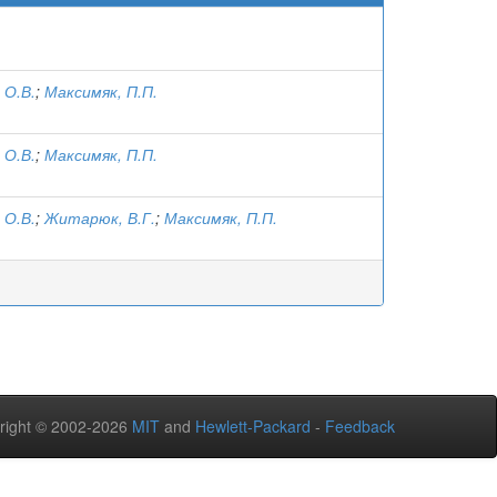
 О.В.
;
Максимяк, П.П.
 О.В.
;
Максимяк, П.П.
 О.В.
;
Житарюк, В.Г.
;
Максимяк, П.П.
right © 2002-2026
MIT
and
Hewlett-Packard
-
Feedback