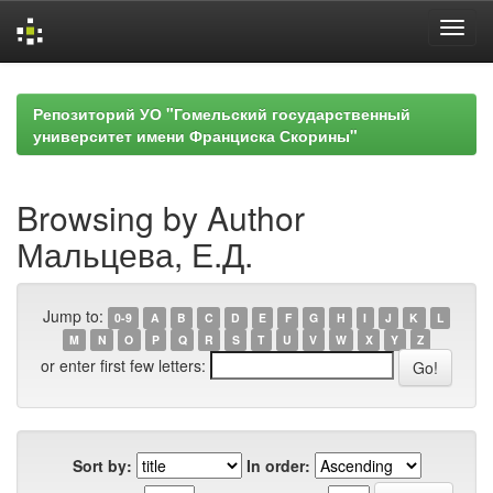
Skip
navigation
Репозиторий УО "Гомельский государственный
университет имени Франциска Скорины"
Browsing by Author
Мальцева, Е.Д.
Jump to:
0-9
A
B
C
D
E
F
G
H
I
J
K
L
M
N
O
P
Q
R
S
T
U
V
W
X
Y
Z
or enter first few letters:
Sort by:
In order: