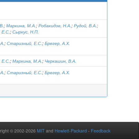
В.
;
Маркина, М.А.
;
Робакидзе, Н.А.
;
Рудой, В.А.
;
 Е.С.
;
Сыркус, Н.П.
А.
;
Старизный, Е.С.
;
Брегер, А.Х.
 Е.С.
;
Маркина, М.А.
;
Черкашин, В.А.
А.
;
Старизный, Е.С.
;
Брегер, А.Х.
right © 2002-2026
MIT
and
Hewlett-Packard
-
Feedback