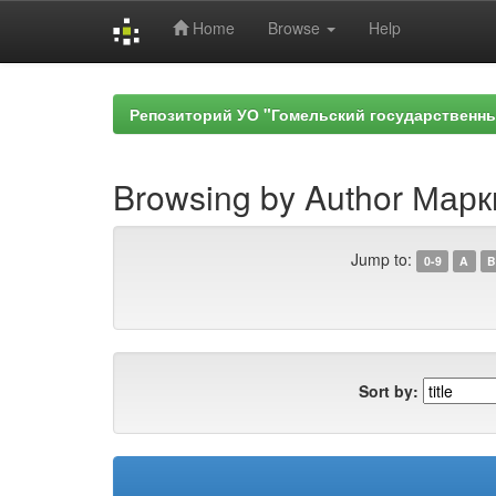
Home
Browse
Help
Skip
navigation
Репозиторий УО "Гомельский государственн
Browsing by Author Марк
Jump to:
0-9
A
B
Sort by: