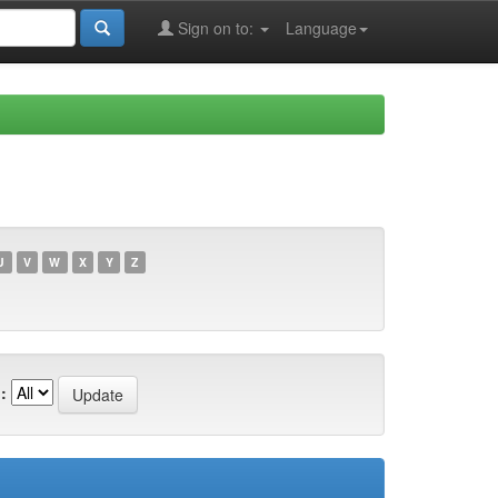
Sign on to:
Language
U
V
W
X
Y
Z
: