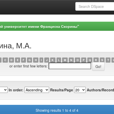
ый университет имени Франциска Скорины"
ина, М.А.
C
D
E
F
G
H
I
J
K
L
M
N
O
P
Q
R
S
T
or enter first few letters:
In order:
Results/Page
Authors/Record
Showing results 1 to 4 of 4