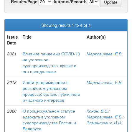
Results/Page
Authors/Record:
Showing results 1 to 4 of 4
Issue
Title
Author(s)
Date
2021
Влияние пандемии COVID-19
Марковичева, Е.В.
на уголовное
судопроизводство: кризис и
его преодоление
2018
Институт примирения в
Марковичева, Е.В.
российском уголовном
процессе: баланс публичного
и частного интересов
2020
О процессуальном статусе
Конин, В.В.
;
адвоката в уголовном
Марковичева, Е.В.
;
судопроизводстве России и
Эсмантович, И.И.
Беларуси