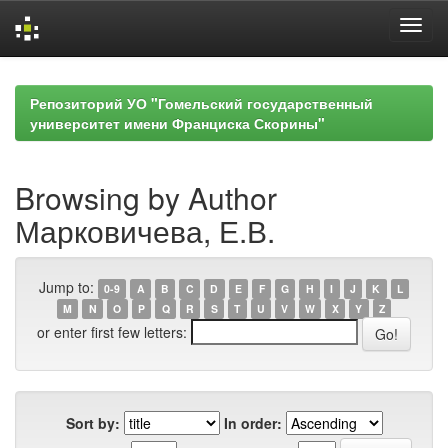
Skip
navigation
Репозиторий УО "Гомельский государственный
университет имени Франциска Скорины"
Browsing by Author
Марковичева, Е.В.
Jump to:
0-9
A
B
C
D
E
F
G
H
I
J
K
L
M
N
O
P
Q
R
S
T
U
V
W
X
Y
Z
or enter first few letters:
Sort by:
In order: