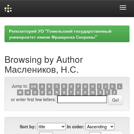
Skip
navigation
Репозиторий УО "Гомельский государственный
университет имени Франциска Скорины"
Browsing by Author
Маслеников, Н.С.
Jump to:
0-9
A
B
C
D
E
F
G
H
I
J
K
L
M
N
O
P
Q
R
S
T
U
V
W
X
Y
Z
or enter first few letters:
Sort by:
In order: