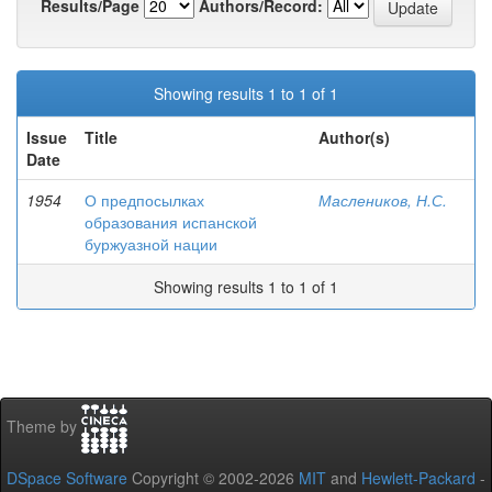
Results/Page
Authors/Record:
Showing results 1 to 1 of 1
Issue
Title
Author(s)
Date
1954
О предпосылках
Маслеников, Н.С.
образования испанской
буржуазной нации
Showing results 1 to 1 of 1
Theme by
DSpace Software
Copyright © 2002-2026
MIT
and
Hewlett-Packard
-