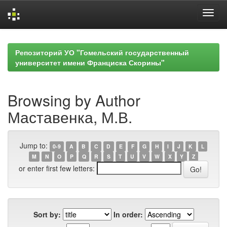
Skip
navigation
Репозиторий УО "Гомельский государственный
университет имени Франциска Скорины"
Browsing by Author
Маставенка, М.В.
Jump to:
0-9
A
B
C
D
E
F
G
H
I
J
K
L
M
N
O
P
Q
R
S
T
U
V
W
X
Y
Z
or enter first few letters:
Sort by:
In order: