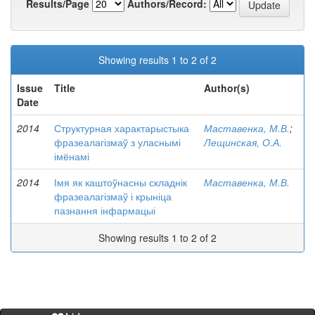
Results/Page
Authors/Record:
Showing results 1 to 2 of 2
Issue
Title
Author(s)
Date
2014
Структурная характарыстыка
Маставенка, М.В.
;
фразеалагізмаў з уласнымі
Лещинская, О.А.
імёнамі
2014
Імя як каштоўнасны складнік
Маставенка, М.В.
фразеалагізмаў і крыніца
пазнання інфармацыі
Showing results 1 to 2 of 2