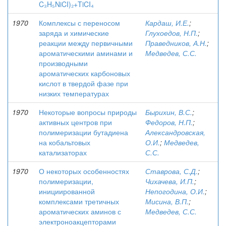
C₃H₅NiCI)₂+TiCI₄
1970
Комплексы с переносом
Кардаш, И.Е.
;
заряда и химические
Глухоедов, Н.П.
;
реакции между первичными
Праведников, А.Н.
;
ароматическими аминами и
Медведев, С.С.
производными
ароматических карбоновых
кислот в твердой фазе при
низких температурах
1970
Некоторые вопросы природы
Бырихин, В.С.
;
активных центров при
Федоров, Н.П.
;
полимеризации бутадиена
Александровская,
на кобальтовых
О.И.
;
Медведев,
катализаторах
С.С.
1970
О некоторых особенностях
Ставрова, С.Д.
;
полимеризации,
Чихачева, И.П.
;
инициированной
Непогодина, О.И.
;
комплексами третичных
Мисина, В.П.
;
ароматических аминов с
Медведев, С.С.
электроноакцепторами