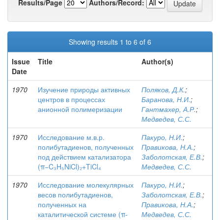
Results/Page
Authors/Record:
Showing results 1 to 6 of 6
Issue
Title
Author(s)
Date
1970
Изучение природы активных
Поляков, Д.К.
;
центров в процессах
Баранова, Н.И.
;
анионной полимеризации
Гантмахер, А.Р.
;
Медведев, С.С.
1970
Исследование м.в.р.
Пакуро, Н.И.
;
полибутадиенов, полученных
Правикова, Н.А.
;
под действием катализатора
Заболотская, Е.В.
;
(π−C₃H₅NiCl)₂+TiCl₄
Медведев, С.С.
1970
Исследование молекулярных
Пакуро, Н.И.
;
весов полибутадиенов,
Заболотская, Е.В.
;
полученных на
Правикова, Н.А.
;
каталитической системе (π-
Медведев, С.С.