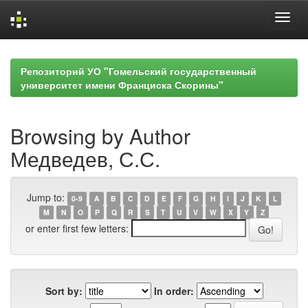
Skip
navigation
Репозиторий УО "Гомельский государственный
университет имени Франциска Скорины"
Browsing by Author
Медведев, С.С.
Jump to:
0-9
A
B
C
D
E
F
G
H
I
J
K
L
M
N
O
P
Q
R
S
T
U
V
W
X
Y
Z
or enter first few letters:
Sort by:
In order: