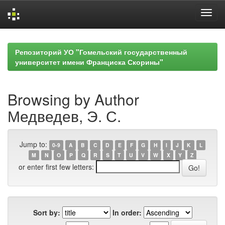
Skip
navigation
Репозиторий УО "Гомельский государственный
университет имени Франциска Скорины"
Browsing by Author
Медведев, Э. С.
Jump to:
0-9
A
B
C
D
E
F
G
H
I
J
K
L
M
N
O
P
Q
R
S
T
U
V
W
X
Y
Z
or enter first few letters:
Sort by:
In order: