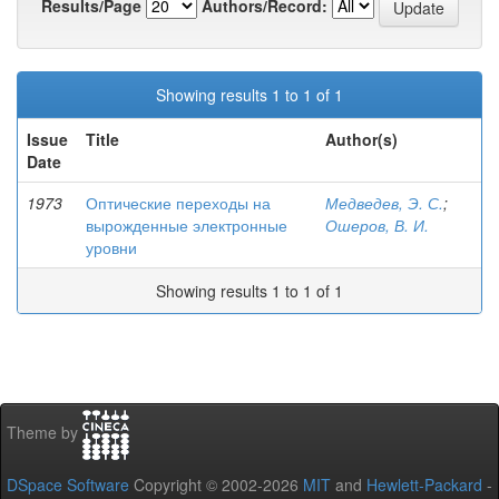
Results/Page
Authors/Record:
Showing results 1 to 1 of 1
Issue
Title
Author(s)
Date
1973
Оптические переходы на
Медведев, Э. С.
;
вырожденные электронные
Ошеров, В. И.
уровни
Showing results 1 to 1 of 1
Theme by
DSpace Software
Copyright © 2002-2026
MIT
and
Hewlett-Packard
-