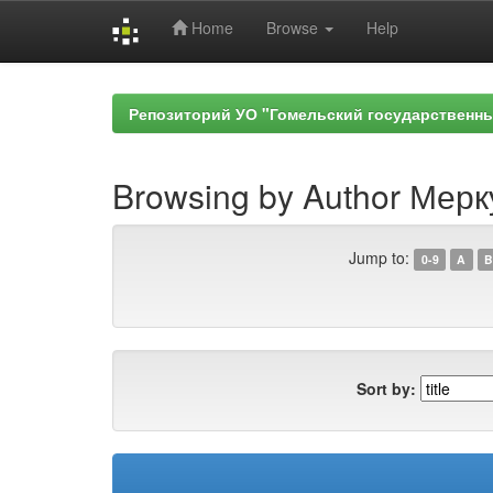
Home
Browse
Help
Skip
navigation
Репозиторий УО "Гомельский государственн
Browsing by Author Мерку
Jump to:
0-9
A
B
Sort by: