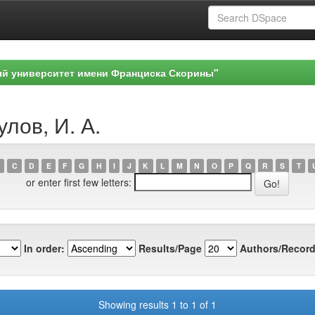
ый университет имени Франциска Скорины"
лов, И. А.
C
D
E
F
G
H
I
J
K
L
M
N
O
P
Q
R
S
T
or enter first few letters:
In order:
Results/Page
Authors/Record
Showing results 1 to 1 of 1