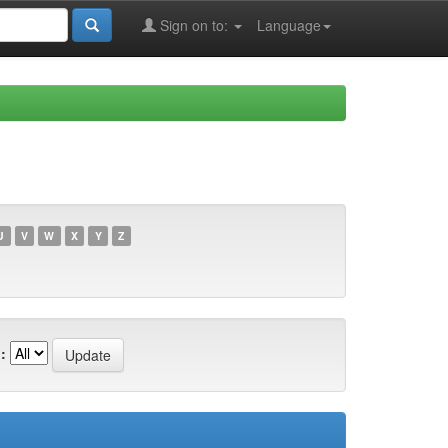
Sign on to:
Language
U
V
W
X
Y
Z
: