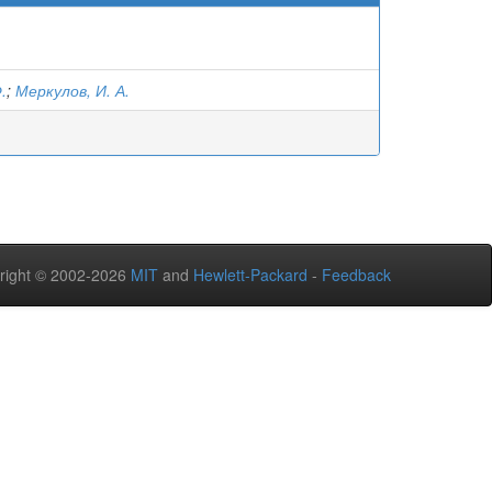
.
;
Меркулов, И. А.
right © 2002-2026
MIT
and
Hewlett-Packard
-
Feedback