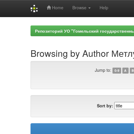
Home
Browse
Help
Skip
navigation
Репозиторий УО "Гомельский государственн
Browsing by Author Метл
Jump to:
0-9
A
B
Sort by: