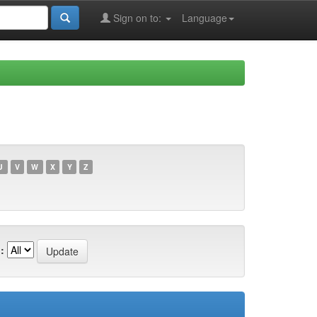
Sign on to:
Language
U
V
W
X
Y
Z
: