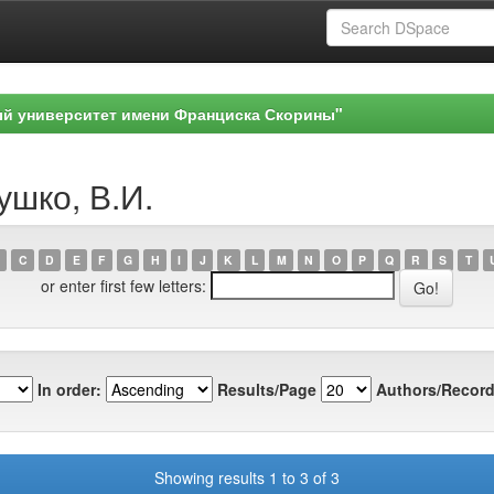
ый университет имени Франциска Скорины"
ушко, В.И.
C
D
E
F
G
H
I
J
K
L
M
N
O
P
Q
R
S
T
or enter first few letters:
In order:
Results/Page
Authors/Record
Showing results 1 to 3 of 3