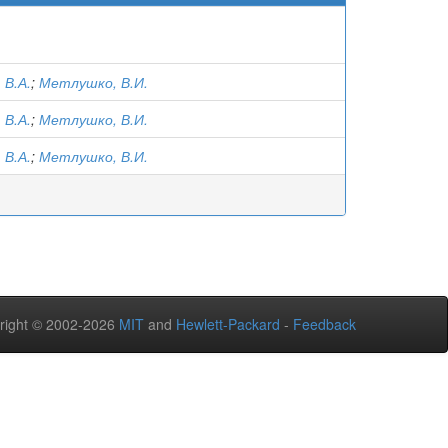
 В.А.
;
Метлушко, В.И.
 В.А.
;
Метлушко, В.И.
 В.А.
;
Метлушко, В.И.
right © 2002-2026
MIT
and
Hewlett-Packard
-
Feedback