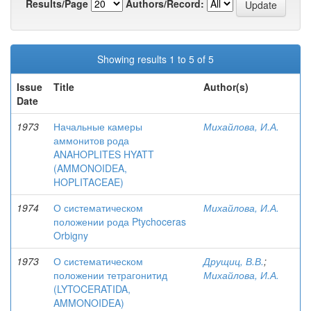
Results/Page
Authors/Record:
Showing results 1 to 5 of 5
Issue
Title
Author(s)
Date
1973
Начальные камеры
Михайлова, И.А.
аммонитов рода
ANAHOPLITES HYATT
(AMMONOIDEA,
HOPLITACEAE)
1974
О систематическом
Михайлова, И.А.
положении рода Ptychoceras
Orbigny
1973
О систематическом
Друщиц, В.В.
;
положении тетрагонитид
Михайлова, И.А.
(LYTOCERATIDA,
AMMONOIDEA)