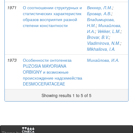
1971
О соотношении структурных и
Веккер, Л.М.
;
статистических характеристик
Бровар, А.В.
;
образов восприятия разной
Владимирова,
степени константности
Н.М.
;
Михайлова,
И.А.
;
Vekker, L.M.
;
Brovar, B.V.
;
Vladimirova, N.M.
;
Mikhailova, I.A.
1973
Особенности онтогенеза
Михайлова, И.А.
PUZOSIA MAYORIANA
ORBIGNY и возможные
происхождение надсемейства
DESMOCERATACEAE
Showing results 1 to 5 of 5