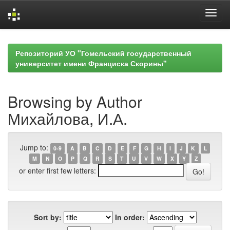
Skip
navigation
Репозиторий УО "Гомельский государственный
университет имени Франциска Скорины"
Browsing by Author
Михайлова, И.А.
Jump to:
0-9
A
B
C
D
E
F
G
H
I
J
K
L
M
N
O
P
Q
R
S
T
U
V
W
X
Y
Z
or enter first few letters:
Sort by:
In order: