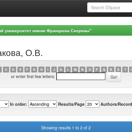
ый университет имени Франциска Скорины"
кова, О.В.
C
D
E
F
G
H
I
J
K
L
M
N
O
P
Q
R
S
T
or enter first few letters:
In order:
Results/Page
Authors/Record
Showing results 1 to 2 of 2