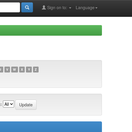
Sign on to:
Language
U
V
W
X
Y
Z
: