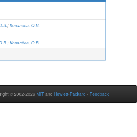
О.В.
;
Ковалева, О.В.
О.В.
;
Ковалёва, О.В.
right © 2002-2026
MIT
and
Hewlett-Packard
-
Feedback