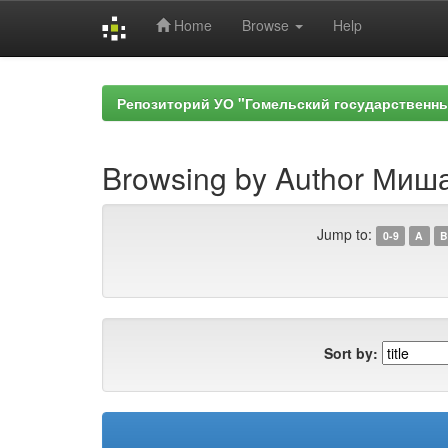
Home
Browse
Help
Skip
navigation
Репозиторий УО "Гомельский государственн
Browsing by Author Миша
Jump to:
0-9
A
B
Sort by: