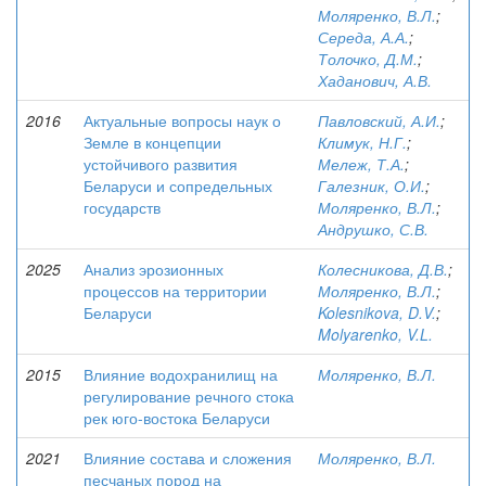
Моляренко, В.Л.
;
Середа, А.А.
;
Толочко, Д.М.
;
Хаданович, А.В.
2016
Актуальные вопросы наук о
Павловский, А.И.
;
Земле в концепции
Климук, Н.Г.
;
устойчивого развития
Мележ, Т.А.
;
Беларуси и сопредельных
Галезник, О.И.
;
государств
Моляренко, В.Л.
;
Андрушко, С.В.
2025
Анализ эрозионных
Колесникова, Д.В.
;
процессов на территории
Моляренко, В.Л.
;
Беларуси
Kolesnikova, D.V.
;
Molyarenko, V.L.
2015
Влияние водохранилищ на
Моляренко, В.Л.
регулирование речного стока
рек юго-востока Беларуси
2021
Влияние состава и сложения
Моляренко, В.Л.
песчаных пород на