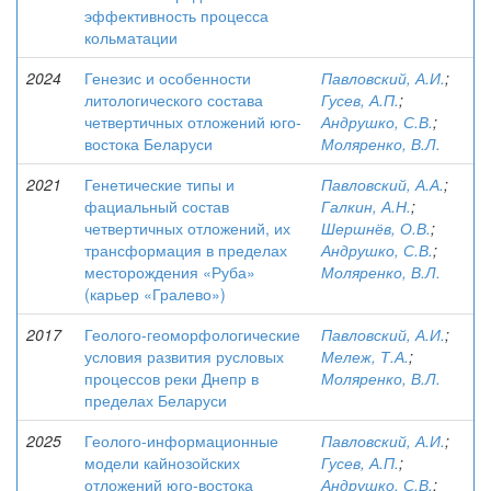
эффективность процесса
кольматации
2024
Генезис и особенности
Павловский, А.И.
;
литологического состава
Гусев, А.П.
;
четвертичных отложений юго-
Андрушко, С.В.
;
востока Беларуси
Моляренко, В.Л.
2021
Генетические типы и
Павловский, А.А.
;
фациальный состав
Галкин, А.Н.
;
четвертичных отложений, их
Шершнёв, О.В.
;
трансформация в пределах
Андрушко, С.В.
;
месторождения «Руба»
Моляренко, В.Л.
(карьер «Гралево»)
2017
Геолого-геоморфологические
Павловский, А.И.
;
условия развития русловых
Мележ, Т.А.
;
процессов реки Днепр в
Моляренко, В.Л.
пределах Беларуси
2025
Геолого-информационные
Павловский, А.И.
;
модели кайнозойских
Гусев, А.П.
;
отложений юго-востока
Андрушко, С.В.
;