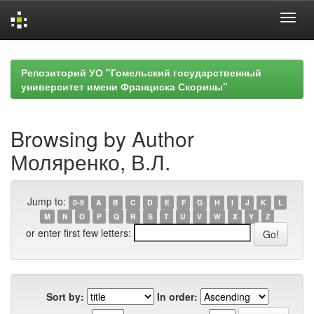
Skip
navigation
Репозиторий УО "Гомельский государственный
университет имени Франциска Скорины"
Browsing by Author
Моляренко, В.Л.
Jump to:
0-9
A
B
C
D
E
F
G
H
I
J
K
L
M
N
O
P
Q
R
S
T
U
V
W
X
Y
Z
or enter first few letters:
Sort by:
In order: