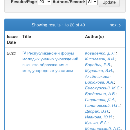
Results/Page
Authors/Record:
Showing results 1 to 20 of 49
next >
Issue
Title
Author(s)
Date
2025
IV Республиканский форум
Коваленко, Д.Л.
;
молодых ученых учреждений
Кисилевич, А.И.
;
высшего образования с
Бородич, Р.В.
;
международным участием
Мурашко, В.И.
;
Аксёнчикова-
Бирюкова, А.А.
;
Белокурский, М.С.
;
Бредихина, А.В.
;
Гаврилова, Д.А.
;
Галиновский, Н.Г.
;
Дворак, В.Н.
;
Иванова, Ю.И.
;
Кузько, Е.А.
;
Малиновский, А.С.
;