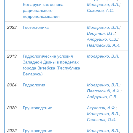
Беларуси как основа
Моляренко, В.Л.
;
рационального
Соколов, А.С.
недропользования
2023
Геотектоника
Моляренко, В.Л.
;
Верутин, В.Г.
;
Андрушко, С.В.
;
Павловский, А.И.
2019
Гидрологические условия
Моляренко, В.Л.
Западной Двины в пределах
города Витебска (Республика
Беларусь)
2024
Гидрология
Моляренко, В.Л.
;
Павловский, А.И.
;
Андрушко, С.В.
2020
Грунтоведение
Акулевич, А.Ф.
;
Моляренко, В.Л.
;
Галезник, О.И.
2022
Грунтоведение
Моляренко, В.Л.
;