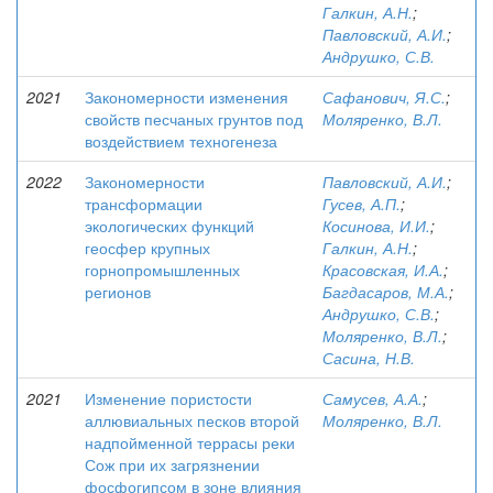
Галкин, А.Н.
;
Павловский, А.И.
;
Андрушко, С.В.
2021
Закономерности изменения
Сафанович, Я.С.
;
свойств песчаных грунтов под
Моляренко, В.Л.
воздействием техногенеза
2022
Закономерности
Павловский, А.И.
;
трансформации
Гусев, А.П.
;
экологических функций
Косинова, И.И.
;
геосфер крупных
Галкин, А.Н.
;
горнопромышленных
Красовская, И.А.
;
регионов
Багдасаров, М.А.
;
Андрушко, С.В.
;
Моляренко, В.Л.
;
Сасина, Н.В.
2021
Изменение пористости
Самусев, А.А.
;
аллювиальных песков второй
Моляренко, В.Л.
надпойменной террасы реки
Сож при их загрязнении
фосфогипсом в зоне влияния