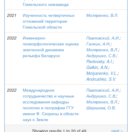
Гомельского химзавода
2021
Изученность четвертичных
Моляренко, В.Л.
отложений территории
Гомельской области
2022
Инженерно-
Павловский, А.И.
;
геоморфологическая оценка
Галкин, А.Н.
;
экзогенной динамики
Моляренко, В.Л.
;
рельефа Беларуси
Андрушко, С.В.
;
Pavlovsky, A.I.
;
Galkin, A.N.
;
Molyarenko, V.L.
;
Andrushko, S.V.
2022
Международное
Павловский, А.И.
;
сотрудничество и научные
Андрушко, С.В.
;
исследования кафедры
Моляренко, В.Л.
;
геологии и географии ГГУ
Шершнев, О.В.
имени Ф. Скорины в области
наук о Земле
Showing results 1 to 20 of 49
next >