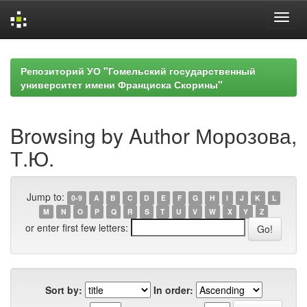
Skip
navigation
Репозиторий УО "Гомельский государственный
университет имени Франциска Скорины"
Browsing by Author Морозова,
Т.Ю.
Jump to:
0-9
A
B
C
D
E
F
G
H
I
J
K
L
M
N
O
P
Q
R
S
T
U
V
W
X
Y
Z
or enter first few letters:
Sort by:
In order: