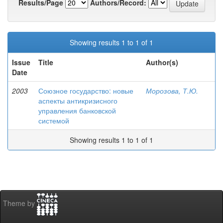
Results/Page
Authors/Record:
Showing results 1 to 1 of 1
Issue
Title
Author(s)
Date
2003
Союзное государство: новые
Морозова, Т.Ю.
аспекты антикризисного
управления банковской
системой
Showing results 1 to 1 of 1
Theme by