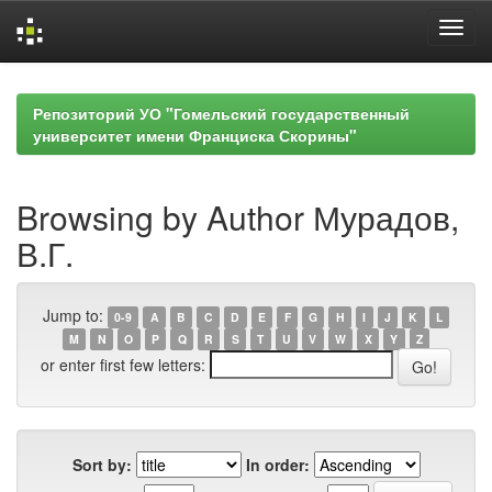
Skip
navigation
Репозиторий УО "Гомельский государственный
университет имени Франциска Скорины"
Browsing by Author Мурадов,
В.Г.
Jump to:
0-9
A
B
C
D
E
F
G
H
I
J
K
L
M
N
O
P
Q
R
S
T
U
V
W
X
Y
Z
or enter first few letters:
Sort by:
In order: