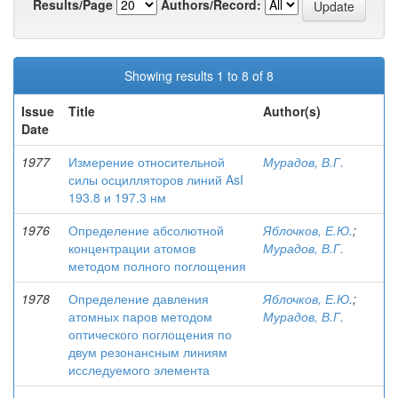
Results/Page
Authors/Record:
Showing results 1 to 8 of 8
Issue
Title
Author(s)
Date
1977
Измерение относительной
Мурадов, В.Г.
силы осцилляторов линий AsI
193.8 и 197.3 нм
1976
Определение абсолютной
Яблочков, Е.Ю.
;
концентрации атомов
Мурадов, В.Г.
методом полного поглощения
1978
Определение давления
Яблочков, Е.Ю.
;
атомных паров методом
Мурадов, В.Г.
оптического поглощения по
двум резонансным линиям
исследуемого элемента