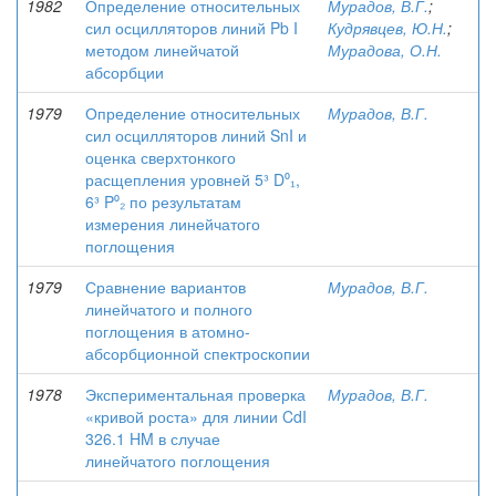
1982
Определение относительных
Мурадов, В.Г.
;
сил осцилляторов линий Pb I
Кудрявцев, Ю.Н.
;
методом линейчатой
Мурадова, О.Н.
абсорбции
1979
Определение относительных
Мурадов, В.Г.
сил осцилляторов линий SnI и
оценка сверхтонкого
расщепления уровней 5³ D⁰₁,
6³ P⁰₂ по результатам
измерения линейчатого
поглощения
1979
Сравнение вариантов
Мурадов, В.Г.
линейчатого и полного
поглощения в атомно-
абсорбционной спектроскопии
1978
Экспериментальная проверка
Мурадов, В.Г.
«кривой роста» для линии CdI
326.1 HM в случае
линейчатого поглощения