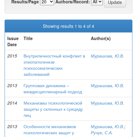
Results/Page
Authors/Record:
Showing results 1 to 4 of 4
Issue
Title
Author(s)
Date
2015
Внутриличностный конфликт в
Мурашова, Ю.В.
этиопатогенезе
психосоматических
заболеваний
2013
Групповая динамика –
Мурашова, Ю.В.
междисциплинарный подход
2014
Механизмы психологической
Мурашова, Ю.В.
защиты у склонных к суициду
лиц
2013
Особенности механизмов
Мурашова, Ю.В.
;
психологических защит у
Ручук, С.А.