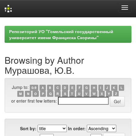
Skip
navigation
Репозиторий УО "Гомельский государственный
университет имени Франциска Скорины"
Browsing by Author
Мурашова, Ю.В.
Jump to:
0-9
A
B
C
D
E
F
G
H
I
J
K
L
M
N
O
P
Q
R
S
T
U
V
W
X
Y
Z
or enter first few letters:
Sort by:
In order: