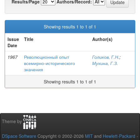
Results/Page
Authors/Record:
Showing results 1 to 1 of 1
Issue
Title
Author(s)
Date
1967
Революционный опыт
Голиков, Г.Н.
;
всемирно-исторического
Мухина, Г.З.
значения
Showing results 1 to 1 of 1
Theme by
DSpace Software
Copyright © 2002-2026
MIT
and
Hewlett-Packard
-