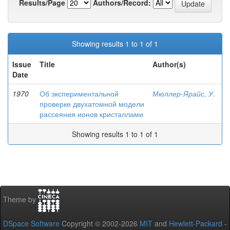
Results/Page
Authors/Record:
Showing results 1 to 1 of 1
Issue
Title
Author(s)
Date
1970
Об экспериментальной
Мюллер-Ярайс, У.
проверке двухатомной модели
рассеяния ионов кристаллами
Showing results 1 to 1 of 1
Theme by
DSpace Software
Copyright © 2002-2026
MIT
and
Hewlett-Packard
-