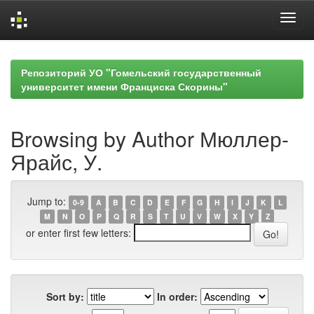
Skip
navigation
Репозиторий УО "Гомельский государственный
университет имени Франциска Скорины"
Browsing by Author Мюллер-
Ярайс, У.
Jump to:
0-9
A
B
C
D
E
F
G
H
I
J
K
L
M
N
O
P
Q
R
S
T
U
V
W
X
Y
Z
or enter first few letters:
Sort by:
In order: