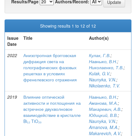
Results/Page
Authors/Record:
Showing results 1 to 12 of 12
Issue
Title
Author(s)
Date
2022
Анизотропная брэгговская
Кулак, Г.В.
;
дифракция света на
Навныко, В.Н.
;
голографических фазовых
Николаенко, Т.В.
;
решетках в условиях
Kulak, G.V.
;
френелевского отражения
Naunyka, V.N.
;
Nikolaenko, T.V.
2019
Влияние оптической
Навныко, В.Н.
;
активности и поглощения на
Аманова, М.А.
;
встречное двухволновое
Макаревич, А.В.
;
взаимодействие в кристалле
Юдицкий, В.В.
;
Bi₁₂ TiO₂₀
Naunyka, V.N.
;
Amanova, M.A.
;
Makarevich, A.V.
;