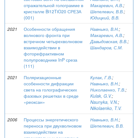
отражательной голограмме в
Макаревич, А.В.
;
кристалле Bi12TiO20 СРЕЗА
Шепелевич, В.В.
;
(001)
Юдицкий, В.В.
2021
Особенности обращения
Навныко, В.Н.
;
волнового фронта при
Макаревич, А.В.
;
встречном четырехволновом
Давыдовская, В.В.
;
взаимодействии в
Шандаров, С.М.
фоторефрактивном
полупроводнике InP среза
(111)
2021
Поляризационные
Кулак, Г.В.
;
особенности дифракции
Навныко, В.Н.
;
света на голографических
Николаенко, Т.В.
;
фазовых решетках в среде
Kulak, G.V.
;
«реоксан»
Naunyka, V.N.
;
Nikolaenko, T.V.
2006
Процессы энергетического
Навныко, В.Н.
;
переноса при двухволновом
Шепелевич, В.В.
взаимодействии на