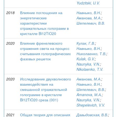
Yudzitski, U.V.
2018
Влияние поглощения на
Навныко, В.Н.
;
энергетические
Аманова, М.А.
;
характеристики
Шепелевич, В.В.
отражательных голограмм в
кристалле Bi12TiO20
2020
Влияние френелевского
Кулак, Г.В.
;
отражения света на процесс
Навныко, В.Н.
;
считывания голографических
Николаенко, Т.В.
;
фазовых решеток
Kulak, G.V.
;
Naunyka, V.N.
;
Nikolaenko, T.V.
2020
Исследование двухволнового
Аманова, М.А.
;
взаимодействия на
Навныко, В.Н.
;
смешанной отражательной
Шепелевич, В.В.
;
голограмме в кристалле
Amanova, М.А.
;
Bi12TiO20 среза (001)
Naunyka, V.N.
;
Shepelevich, V.V.
2021
Общая теория для описания
Давыдовская, В.В.
;