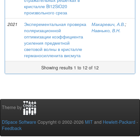
отражательных решетках в
кристалле Bi12SiO20
произвольного среза
2021
Эксперементальная проверка
Макаревич, А.В.
;
поляризационной
Навныко, В.Н.
оптимизации коэффициента
усиления предметной
световой волны в кристалле
германосилленита висмута
Showing results 1 to 12 of 12
Theme by
DSpace Software
Copyright © 2002-2026
MIT
and
Hewlett-Packard
-
Feedback