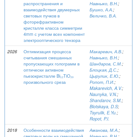
распространения и
Навныко, В.Н.
;
взаимодействия двумерных
Бушко, А.А.
;
световых пучков в
Величко, В.А.
фоторефрактивном
кристалле класса симметрии
4mm с учетом всех компонент
электрооптического тензора
2026
Оптимизация процесса
Макаревич, А.В.
;
считывания смешанных
Навныко, В.Н.
;
пропускающих голограмм в
Шандаров, С.М.
;
оптически активном
Блоцкая, Д.С.
;
пьезокристалле Bi₁₂TiO₂₀
Цырулик, Е.Ю.
;
произвольного среза
Ропот, П.И.
;
Makarevich, A.V.
;
Naunyka, V.N.
;
Shandarov, S.M.
;
Blotskaya, D.S
;
Tsyrulik, E.Yu.
;
Ropot, P.I.
2018
Особенности взаимодействия
Аманова, М.А.
;
световых волн на смешанной
Навныко, В.Н.
;