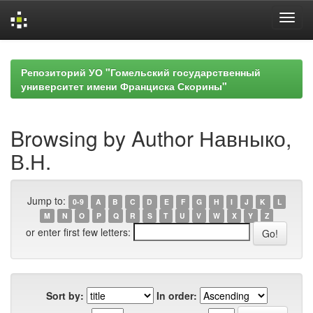
Skip
navigation
Репозиторий УО "Гомельский государственный
университет имени Франциска Скорины"
Browsing by Author Навныко,
В.Н.
Jump to:
0-9
A
B
C
D
E
F
G
H
I
J
K
L
M
N
O
P
Q
R
S
T
U
V
W
X
Y
Z
or enter first few letters:
Sort by:
In order: