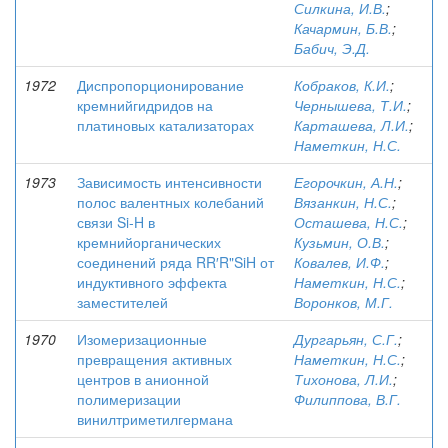
Силкина, И.В.
;
Качармин, Б.В.
;
Бабич, Э.Д.
1972
Диспропорционирование
Кобраков, К.И.
;
кремнийгидридов на
Чернышева, Т.И.
;
платиновых катализаторах
Карташева, Л.И.
;
Наметкин, Н.С.
1973
Зависимость интенсивности
Егорочкин, А.Н.
;
полос валентных колебаний
Вязанкин, Н.С.
;
связи Si-H в
Осташева, Н.С.
;
кремнийорганических
Кузьмин, О.В.
;
соединений ряда RR′R"SiH от
Ковалев, И.Ф.
;
индуктивного эффекта
Наметкин, Н.С.
;
заместителей
Воронков, М.Г.
1970
Изомеризационные
Дургарьян, С.Г.
;
превращения активных
Наметкин, Н.С.
;
центров в анионной
Тихонова, Л.И.
;
полимеризации
Филиппова, В.Г.
винилтриметилгермана