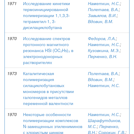
1971
Исследование кинетики
Наметкин, Н.С.
;
термоинициированной
Полетаев, В.А.
;
полимеризации 1,1,3,3-
Завьялов, В.И.
;
тетраметил-1, 3-
Вдовин, В.М.
дисилациклобутана
1970
Исследование спектров
Федоров, Л.А.
;
протонного магнитного
Наметкин, Н.С.
;
резонанса HSi (OC₂Hƽ)₃ в
Кузовкина, М.Э.
;
электронодонорных
Перченко, В.Н.
растворителях
1973
Каталитическая
Полетаев, В.А.
;
полимеризация
Вдовин, В.М.
;
силациклобутановых
Наметкин, Н.С.
мономеров в присутствии
галогенидов металлов
переменной валентности
1970
Некоторые особенности
Наметкин, Н.С.
;
полимеризации комплексов
Шарафутдинов,
N-замещенных этилениминов
М.С.
;
Перченко,
с хлористым цинком
В.Н.
;
Сорокин, Г.В.
;