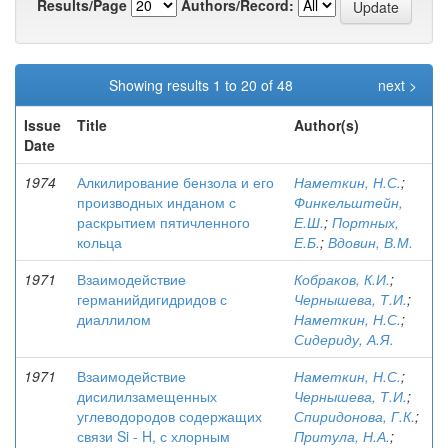
Results/Page
Authors/Record:
Showing results 1 to 20 of 48
next >
Issue
Title
Author(s)
Date
1974
Алкилирование бензола и его
Наметкин, Н.С.
;
производных инданом с
Финкельштейн,
раскрытием пятичленного
Е.Ш.
;
Портных,
кольца
Е.Б.
;
Вдовин, В.М.
1971
Взаимодействие
Кобраков, К.И.
;
германийдигидридов с
Чернышева, Т.И.
;
диаллилом
Наметкин, Н.С.
;
Сидериду, А.Я.
1971
Взаимодействие
Наметкин, Н.С.
;
дисилилзамещенных
Чернышева, Т.И.
;
углеводородов содержащих
Спиридонова, Г.К.
;
связи Si - H, с хлорным
Притула, Н.А.
;