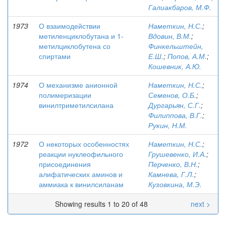
Галиакбаров, М.Ф.
1973
О взаимодействии
Наметкин, Н.С.
;
метиленциклобутана и 1-
Вдовин, В.М.
;
метилциклобутена со
Финкельштейн,
спиртами
Е.Ш.
;
Попов, А.М.
;
Кошевник, А.Ю.
1974
О механизме анионной
Наметкин, Н.С.
;
полимеризации
Семенов, О.Б.
;
винилтриметилсилана
Дургарьян, С.Г.
;
Филиппова, В.Г.
;
Рукин, Н.М.
1972
О некоторых особенностях
Наметкин, Н.С.
;
реакции нуклеофильного
Грушевенко, И.А.
;
присоединения
Перченко, В.Н.
;
алифатических аминов и
Камнева, Г.Л.
;
аммиака к винилсиланам
Кузовкина, М.Э.
Showing results 1 to 20 of 48
next >