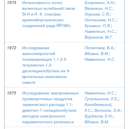
1973
Интенсивность полос
Егорочкин, А.Н.
;
валентных колебаний связи
Вязанкин, Н.С.
;
Si-Н в И.-К. спектрах
Хоршев, С.Я.
;
кремнийорганических
Осташева, Н.С.
;
соединений ряда RR'SiH₂
Кузьмин, О.В.
;
Наметкин, Н.С.
;
Воронков, М.Г.
1972
Исследование
Полетаев, В.А.
;
закономерностей
Вдовин, В.М.
;
полимеризации 1,1,3∙3-
Наметкин, Н.С.
тетраметил-1,3-
дисилациклобутана на π-
кротильных комплексах
никеля
1975
Исследование замороженных
Наметкин, Н.С.
;
промежуточных продуктов
Гусельников, Л.Е.
;
термического распада 1,1-
Конобеевский,
диметил-1-силациклобутана
К.С.
;
Волнина, Э.А.
;
методом электронного
Бурдасов, Е.Н.
;
парамагнитного резонанса
Вдовин, В.М.