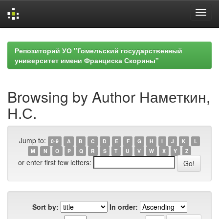
Skip
navigation
Репозиторий УО "Гомельский государственный
университет имени Франциска Скорины"
Browsing by Author Наметкин,
Н.С.
Jump to:
0-9
A
B
C
D
E
F
G
H
I
J
K
L
M
N
O
P
Q
R
S
T
U
V
W
X
Y
Z
or enter first few letters:
Sort by:
In order: