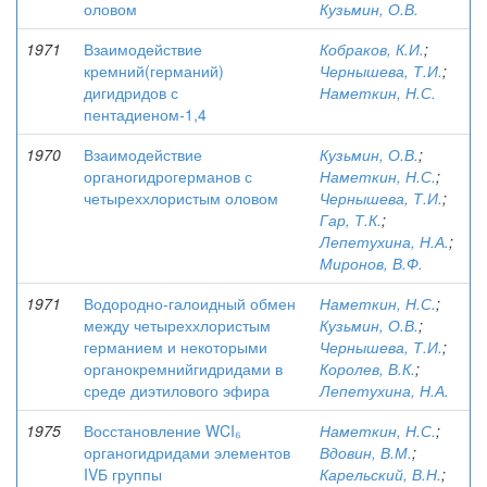
оловом
Кузьмин, О.В.
1971
Взаимодействие
Кобраков, К.И.
;
кремний(германий)
Чернышева, Т.И.
;
дигидридов с
Наметкин, Н.С.
пентадиеном-1,4
1970
Взаимодействие
Кузьмин, О.В.
;
органогидрогерманов с
Наметкин, Н.С.
;
четыреххлористым оловом
Чернышева, Т.И.
;
Гар, Т.К.
;
Лепетухина, Н.А.
;
Миронов, В.Ф.
1971
Водородно-галоидный обмен
Наметкин, Н.С.
;
между четыреххлористым
Кузьмин, О.В.
;
германием и некоторыми
Чернышева, Т.И.
;
органокремнийгидридами в
Королев, В.К.
;
среде диэтилового эфира
Лепетухина, Н.А.
1975
Восстановление WCI₆
Наметкин, Н.С.
;
органогидридами элементов
Вдовин, В.М.
;
IVБ группы
Карельский, В.Н.
;