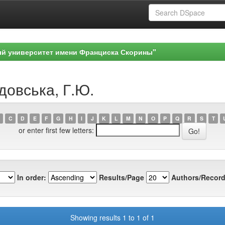
ый университет имени Франциска Скорины"
довська, Г.Ю.
C
D
E
F
G
H
I
J
K
L
M
N
O
P
Q
R
S
T
or enter first few letters:
In order:
Results/Page
Authors/Record
Showing results 1 to 1 of 1