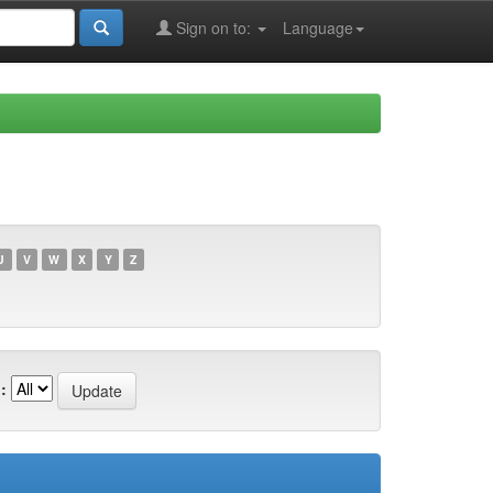
Sign on to:
Language
U
V
W
X
Y
Z
: