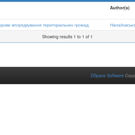
Author(s)
орове впорядкування територіальних громад
Нападовська
Showing results 1 to 1 of 1
DSpace Software
Copy