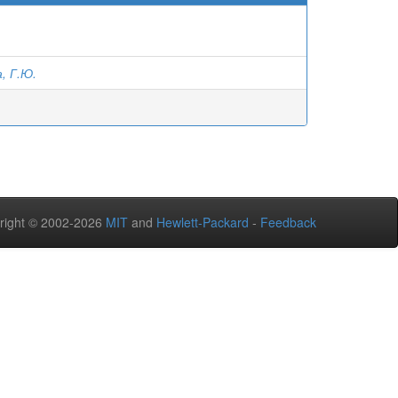
, Г.Ю.
right © 2002-2026
MIT
and
Hewlett-Packard
-
Feedback