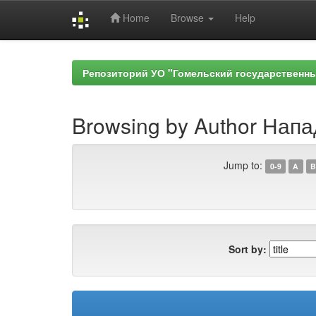
Home
Browse
Help
Skip
navigation
Репозиторий УО "Гомельский государственн
Browsing by Author Напа
Jump to:
0-9
A
B
Sort by: