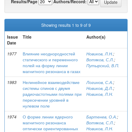
Results/Page
Authors/Record:
Showing results 1 to 9 of 9
Issue
Title
Author(s)
Date
1977
Влияние неоднородностей
Новиков, Л.Н.
;
статического и переменного
Вотяков, С.Л.
;
полей на форму линии
Путырский, В.П.
магнитного резонанса в газах
1983
Нелинейное взаимодействие
Логинов, С.А.
;
системы спинов с двумя
Новиков, Д.Л.
;
радиочастотными полями при
Новиков, Л.Н.
пересечении уровней в
нулевом поле
1974
О форме линии ядерного
Бартенев, О.А.
;
магнитного резонанса
Вотяков, С.Л.
;
оптически ориентированных
Новиков, Л.Н.