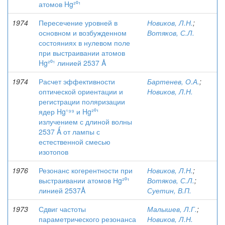
атомов Hg²⁰¹
1974
Пересечение уровней в
Новиков, Л.Н.
;
основном и возбужденном
Вотяков, С.Л.
состояниях в нулевом поле
при выстраивании атомов
Hg²⁰¹ линией 2537 Å
1974
Расчет эффективности
Бартенев, О.А.
;
оптической ориентации и
Новиков, Л.Н.
регистрации поляризации
ядер Hg¹⁹⁹ и Hg²⁰¹
излучением с длиной волны
2537 Ǻ от лампы с
естественной смесью
изотопов
1976
Резонанс когерентности при
Новиков, Л.Н.
;
выстраивании атомов Нg²⁰¹
Вотяков, С.Л.
;
линией 2537Å
Суетин, В.П.
1973
Сдвиг частоты
Малышев, Л.Г.
;
параметрического резонанса
Новиков, Л.Н.