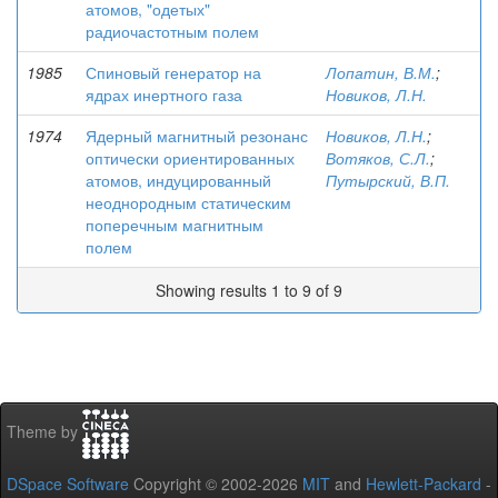
атомов, "одетых"
радиочастотным полем
1985
Спиновый генератор на
Лопатин, В.М.
;
ядрах инертного газа
Новиков, Л.Н.
1974
Ядерный магнитный резонанс
Новиков, Л.Н.
;
оптически ориентированных
Вотяков, С.Л.
;
атомов, индуцированный
Путырский, В.П.
неоднородным статическим
поперечным магнитным
полем
Showing results 1 to 9 of 9
Theme by
DSpace Software
Copyright © 2002-2026
MIT
and
Hewlett-Packard
-