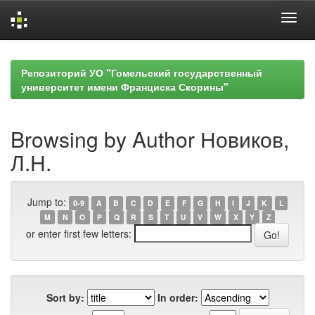
Skip
navigation
Репозиторий УО "Гомельский государственный
университет имени Франциска Скорины"
Browsing by Author Новиков,
Л.Н.
Jump to:
0-9
A
B
C
D
E
F
G
H
I
J
K
L
M
N
O
P
Q
R
S
T
U
V
W
X
Y
Z
or enter first few letters:
Sort by:
In order: