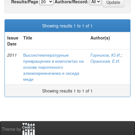
Results/Page
Authors/Record:
Showing results 1 to 1 of 1
Issue
Title
Author(s)
Date
2011
Высокотемпературные
Горников, Ю.И.
;
превращения в композитах на
Оранская, Е.И.
основе пирогенного
алюмокремнезема и оксида
меди
Showing results 1 to 1 of 1
Theme by