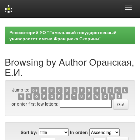
Skip
navigation
Репозиторий УО "Гомельский государственный
университет имени Франциска Скорины"
Browsing by Author Оранская,
Е.И.
Jump to:
0-9
A
B
C
D
E
F
G
H
I
J
K
L
M
N
O
P
Q
R
S
T
U
V
W
X
Y
Z
or enter first few letters:
Sort by:
In order: