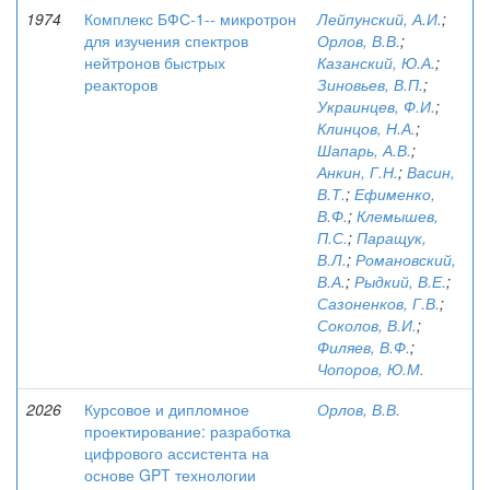
1974
Комплекс БФС-1-- микротрон
Лейпунский, А.И.
;
для изучения спектров
Орлов, В.В.
;
нейтронов быстрых
Казанский, Ю.А.
;
реакторов
Зиновьев, В.П.
;
Украинцев, Ф.И.
;
Клинцов, Н.А.
;
Шапарь, А.В.
;
Анкин, Г.Н.
;
Васин,
В.Т.
;
Ефименко,
В.Ф.
;
Клемышев,
П.С.
;
Паращук,
В.Л.
;
Романовский,
В.А.
;
Рыдкий, В.Е.
;
Сазоненков, Г.В.
;
Соколов, В.И.
;
Филяев, В.Ф.
;
Чопоров, Ю.М.
2026
Курсовое и дипломное
Орлов, В.В.
проектирование: разработка
цифрового ассистента на
основе GPT технологии