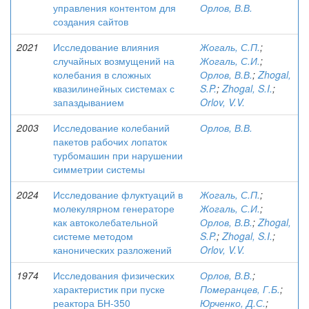
управления контентом для
Орлов, В.В.
создания сайтов
2021
Исследование влияния
Жогаль, С.П.
;
случайных возмущений на
Жогаль, С.И.
;
колебания в сложных
Орлов, В.В.
;
Zhogal,
квазилинейных системах с
S.P.
;
Zhogal, S.I.
;
запаздыванием
Orlov, V.V.
2003
Исследование колебаний
Орлов, В.В.
пакетов рабочих лопаток
турбомашин при нарушении
симметрии системы
2024
Исследование флуктуаций в
Жогаль, С.П.
;
молекулярном генераторе
Жогаль, С.И.
;
как автоколебательной
Орлов, В.В.
;
Zhogal,
системе методом
S.P.
;
Zhogal, S.I.
;
канонических разложений
Orlov, V.V.
1974
Исследования физических
Орлов, В.В.
;
характеристик при пуске
Померанцев, Г.Б.
;
реактора БН-350
Юрченко, Д.С.
;