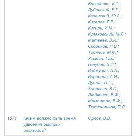
Василенко, К.Т.
;
Дубовский, Б.Г.
;
Казанский, Ю.А.
;
Киселев, Г.В.
;
Кисиль, И.М.
;
Кулаковский, М.Я.
;
Матвеев, В.И.
;
Скориков, Н.В.
;
Троянов, М.Ф.
;
Усынин, Г.Б.
;
Голубев, В.И.
;
Ваймугин, А.А.
;
Воропаев, А.И.
;
Душин, П.Г.
;
Зиновьев, В.П.
;
Любченко, В.Ф.
;
Мамонтов, В.Ф.
;
Тютюнников, П.Л.
1971
Каким должно быть время
Орлов, В.В.
удвоения быстрых
реакторов?