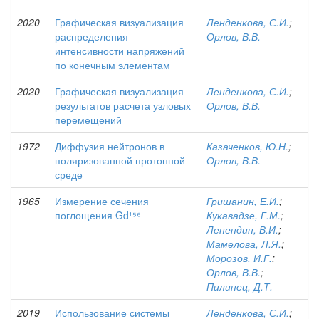
2020
Графическая визуализация
Ленденкова, С.И.
;
распределения
Орлов, В.В.
интенсивности напряжений
по конечным элементам
2020
Графическая визуализация
Ленденкова, С.И.
;
результатов расчета узловых
Орлов, В.В.
перемещений
1972
Диффузия нейтронов в
Казаченков, Ю.Н.
;
поляризованной протонной
Орлов, В.В.
среде
1965
Измерение сечения
Гришанин, Е.И.
;
поглощения Gd¹⁵⁶
Кукавадзе, Г.М.
;
Лепендин, В.И.
;
Мамелова, Л.Я.
;
Морозов, И.Г.
;
Орлов, В.В.
;
Пилипец, Д.Т.
2019
Использование системы
Ленденкова, С.И.
;