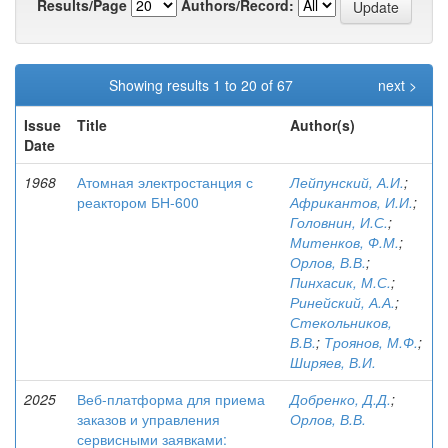
Results/Page
Authors/Record:
Showing results 1 to 20 of 67
next >
Issue
Title
Author(s)
Date
1968
Атомная электростанция с
Лейпунский, А.И.
;
реактором БН-600
Африкантов, И.И.
;
Головнин, И.С.
;
Митенков, Ф.М.
;
Орлов, В.В.
;
Пинхасик, М.С.
;
Ринейский, А.А.
;
Стекольников,
В.В.
;
Троянов, М.Ф.
;
Ширяев, В.И.
2025
Веб-платформа для приема
Добренко, Д.Д.
;
заказов и управления
Орлов, В.В.
сервисными заявками: