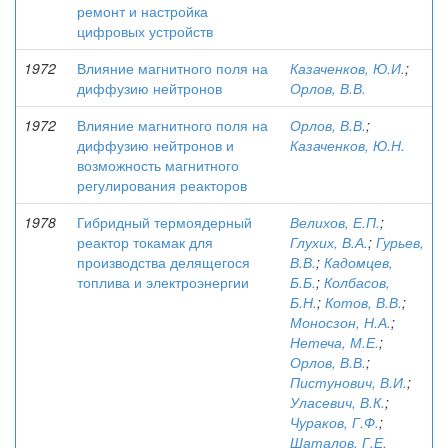
ремонт и настройка
цифровых устройств
1972
Влияние магнитного поля на
Казаченков, Ю.И.
;
диффузию нейтронов
Орлов, В.В.
1972
Влияние магнитного поля на
Орлов, В.В.
;
диффузию нейтронов и
Казаченков, Ю.Н.
возможность магнитного
регулирования реакторов
1978
Гибридный термоядерный
Велихов, Е.П.
;
реактор токамак для
Глухих, В.А.
;
Гурьев,
производства делящегося
В.В.
;
Кадомцев,
топлива и электроэнергии
Б.Б.
;
Колбасов,
Б.Н.
;
Котов, В.В.
;
Моносзон, Н.А.
;
Нетеча, М.Е.
;
Орлов, В.В.
;
Пистунович, В.И.
;
Уласевич, В.К.
;
Чураков, Г.Ф.
;
Шаталов, Г.Е.