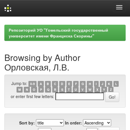
Skip
navigation
Репозиторий УО "Гомельский государственный
университет имени Франциска Скорины"
Browsing by Author
Орловская, Л.В.
Jump to:
0-9
A
B
C
D
E
F
G
H
I
J
K
L
M
N
O
P
Q
R
S
T
U
V
W
X
Y
Z
or enter first few letters:
Sort by:
In order: