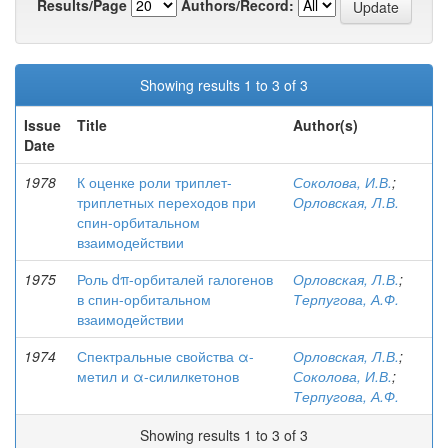
Results/Page
Authors/Record:
Showing results 1 to 3 of 3
Issue
Title
Author(s)
Date
1978
К оценке роли триплет-
Соколова, И.В.
;
триплетных переходов при
Орловская, Л.В.
спин-орбитальном
взаимодействии
1975
Роль dπ-орбиталей галогенов
Орловская, Л.В.
;
в спин-орбитальном
Терпугова, А.Ф.
взаимодействии
1974
Спектральные свойства α-
Орловская, Л.В.
;
метил и α-силилкетонов
Соколова, И.В.
;
Терпугова, А.Ф.
Showing results 1 to 3 of 3