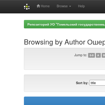
Home
Browse
Help
Skip
navigation
Репозиторий УО "Гомельский государственн
Browsing by Author Ошер
Jump to:
0-9
A
B
Sort by: