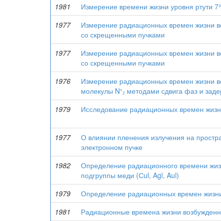
1981
Измерение времени жизни уровня ртути 7³
1977
Измерение радиационных времен жизни во
со скрещенными пучками
1977
Измерение радиационных времен жизни во
со скрещенными пучками
1976
Измерение радиационных времен жизни во
молекулы N⁺₂ методами сдвига фаз и зад
1979
Исследование радиационных времен жизни 
1977
О влиянии пленения излучения на простр
электронном пучке
1982
Определение радиационного времени жиз
подгруппы меди (Сul, Agl, Aul)
1979
Определение радиационных времен жизни 
1981
Радиационные времена жизни возбужденн