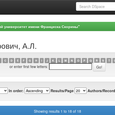
ый университет имени Франциска Скорины"
ович, А.Л.
C
D
E
F
G
H
I
J
K
L
M
N
O
P
Q
R
S
T
or enter first few letters:
In order:
Results/Page
Authors/Record
Showing results 1 to 18 of 18