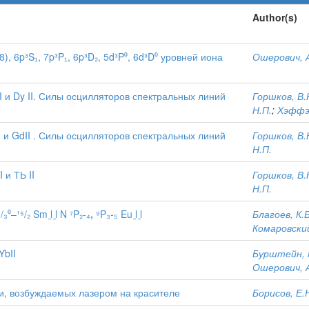
Author(s)
8), 6p³S₁, 7p³P₁, 6p³D₂, 5d³P⁰, 6d³D⁰ уровней иона
Ошерович, А
 и Dy II. Силы осцилляторов спектральных линий
Горшков, В.
Н.П.
;
Хэффэ
и GdII . Силы осцилляторов спектральных линий
Горшков, В.
Н.П.
 и ТЬ II
Горшков, В.
Н.П.
⁵/₂ Sm ḻ ḻ N ⁷P₂-₄ꓹ ⁹P₃-₅ Eu ḻ ḻ
Благоев, К.Б
Комаровский
YbII
Бурштейн, 
Ошерович, А
и, возбуждаемых лазером на красителе
Борисов, Е.