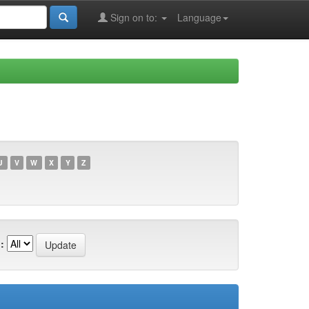
Sign on to:
Language
U
V
W
X
Y
Z
: