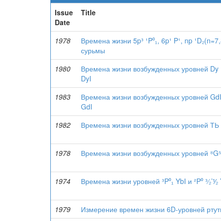
Issue
Title
Date
1978
Времена жизни 5p³ ¹P⁰₁, 6p¹ P¹, np ¹D₂(n=7,
сурьмы
1980
Времена жизни возбужденных уровней Dy I
DyI
1983
Времена жизни возбужденных уровней GdI 
GdI
1982
Времена жизни возбужденных уровней ТЬ I
1978
Времена жизни возбужденных уровней ⁸G⁵/₃⁰–¹
1974
Времена жизни уровней ³P⁰₁ YbI и ²P⁰ ³⁄₂’⅟₂ 
1979
Измерение времен жизни 6D-уровней ртут