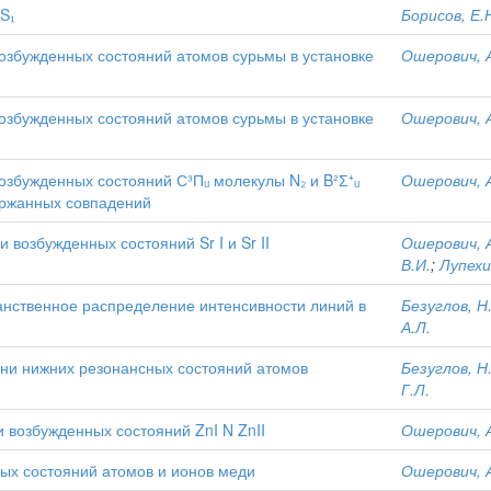
S₁
Борисов, Е.
збужденных состояний атомов сурьмы в установке
Ошерович, А
збужденных состояний атомов сурьмы в установке
Ошерович, А
збужденных состояний С³Пᵤ молекулы N₂ и B²Ʃ⁺ᵤ
Ошерович, А
ержанных совпадений
возбужденных состояний Sr I и Sr II
Ошерович, А
В.И.
;
Лупехи
анственное распределение интенсивности линий в
Безуглов, Н
А.Л.
ни нижних резонансных состояний атомов
Безуглов, Н
Г.Л.
возбужденных состояний ZnI N ZnII
Ошерович, А
ых состояний атомов и ионов меди
Ошерович, А