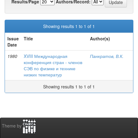
Results/Page
Authors/Record:
Showing results 1 to 1 of 1
Issue
Title
Author(s)
Date
1980
XVIII Международная
Панкратов, В.К.
конференция стран - членов
СЭВ по физике и технике
низких температур
Showing results 1 to 1 of 1
Theme by