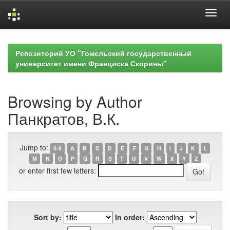
Skip
navigation
Репозиторий УО "Гомельский государственный
университет имени Франциска Скорины"
Browsing by Author
Панкратов, В.К.
Jump to:
0-9
A
B
C
D
E
F
G
H
I
J
K
L
M
N
O
P
Q
R
S
T
U
V
W
X
Y
Z
or enter first few letters:
Sort by:
In order: