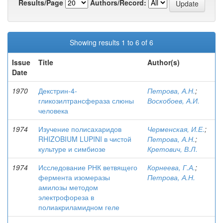
Results/Page
Authors/Record:
Showing results 1 to 6 of 6
Issue
Title
Author(s)
Date
1970
Декстрин-4-
Петрова, А.Н.
;
гликозилтрансфераза слюны
Воскобоев, А.И.
человека
1974
Изучение полисахаридов
Черменская, И.Е.
;
RHIZOBIUM LUPINI в чистой
Петрова, А.Н.
;
культуре и симбиозе
Кретович, В.Л.
1974
Исследование РНК ветвящего
Корнеева, Г.А.
;
фермента изомеразы
Петрова, А.Н.
амилозы методом
электрофореза в
полиакриламидном геле