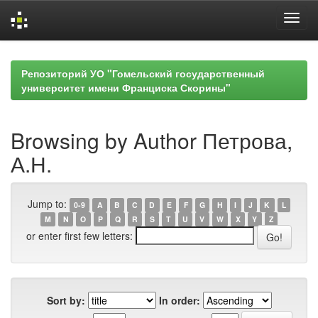
Skip
navigation
Репозиторий УО "Гомельский государственный
университет имени Франциска Скорины"
Browsing by Author Петрова,
А.Н.
Jump to:
0-9
A
B
C
D
E
F
G
H
I
J
K
L
M
N
O
P
Q
R
S
T
U
V
W
X
Y
Z
or enter first few letters:
Sort by:
In order: