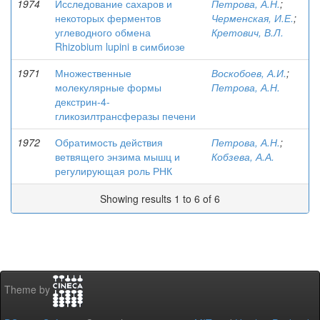
1974
Исследование сахаров и
Петрова, А.Н.
;
некоторых ферментов
Черменская, И.Е.
;
углеводного обмена
Кретович, В.Л.
Rhizobium lupini в симбиозе
1971
Множественные
Воскобоев, А.И.
;
молекулярные формы
Петрова, А.Н.
декстрин-4-
гликозилтрансферазы печени
1972
Обратимость действия
Петрова, А.Н.
;
ветвящего энзима мышц и
Кобзева, А.А.
регулирующая роль РНК
Showing results 1 to 6 of 6
Theme by