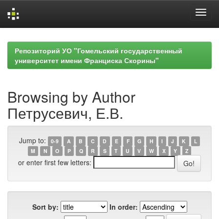
Skip
navigation
Репозиторий УО "Гомельский государственный
университет имени Франциска Скорины"
Browsing by Author
Петрусевич, Е.В.
Jump to:
0-9
A
B
C
D
E
F
G
H
I
J
K
L
M
N
O
P
Q
R
S
T
U
V
W
X
Y
Z
or enter first few letters:
Sort by:
In order: