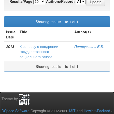
Results/Page
Authors/Record:
Showing results 1 to 1 of 1
Issue
Title
Author(s)
Date
2013
К вопросу о внедрении
Петрусевич, Е.В.
государственного
социального заказа
Showing results 1 to 1 of 1
Theme by
DSpace Software
Copyright © 2002-2026
MIT
and
Hewlett-Packard
-