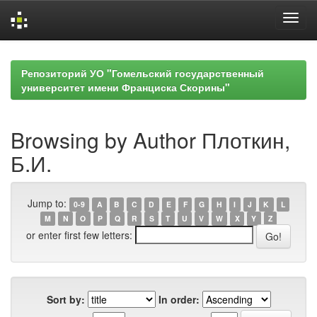
Skip
navigation
Репозиторий УО "Гомельский государственный
университет имени Франциска Скорины"
Browsing by Author Плоткин,
Б.И.
Jump to:
0-9
A
B
C
D
E
F
G
H
I
J
K
L
M
N
O
P
Q
R
S
T
U
V
W
X
Y
Z
or enter first few letters:
Sort by:
In order: