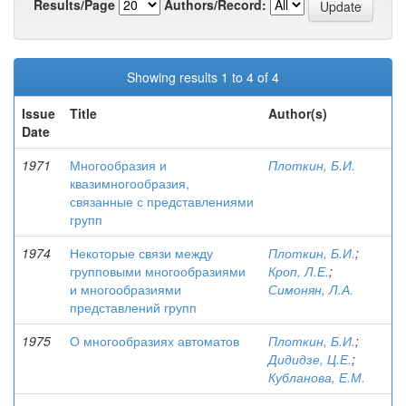
Results/Page
Authors/Record:
Showing results 1 to 4 of 4
Issue
Title
Author(s)
Date
1971
Многообразия и
Плоткин, Б.И.
квазимногообразия,
связанные с представлениями
групп
1974
Некоторые связи между
Плоткин, Б.И.
;
групповыми многообразиями
Кроп, Л.Е.
;
и многообразиями
Симонян, Л.А.
представлений групп
1975
О многообразиях автоматов
Плоткин, Б.И.
;
Дидидзе, Ц.Е.
;
Кубланова, Е.М.