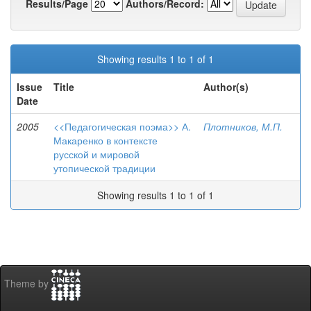
Results/Page
Authors/Record:
Showing results 1 to 1 of 1
Issue
Title
Author(s)
Date
2005
<<Педагогическая поэма>> А.
Плотников, М.П.
Макаренко в контексте
русской и мировой
утопической традиции
Showing results 1 to 1 of 1
Theme by