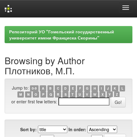
Skip
navigation
Репозиторий УО "Гомельский государственный
университет имени Франциска Скорины"
Browsing by Author
Плотников, М.П.
Jump to:
0-9
A
B
C
D
E
F
G
H
I
J
K
L
M
N
O
P
Q
R
S
T
U
V
W
X
Y
Z
or enter first few letters:
Sort by:
In order: