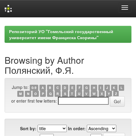
Skip
navigation
Репозиторий УО "Гомельский государственный
университет имени Франциска Скорины"
Browsing by Author
Полянский, Ф.Я.
Jump to:
0-9
A
B
C
D
E
F
G
H
I
J
K
L
M
N
O
P
Q
R
S
T
U
V
W
X
Y
Z
or enter first few letters:
Sort by:
In order: