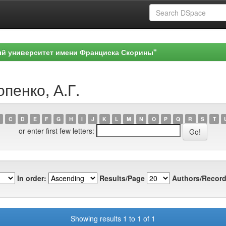
ый университет имени Франциска Скорины"
пенко, А.Г.
C
D
E
F
G
H
I
J
K
L
M
N
O
P
Q
R
S
T
or enter first few letters:
In order:
Results/Page
Authors/Record
Showing results 1 to 1 of 1