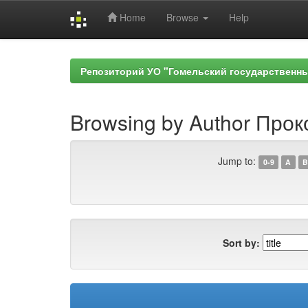
Home
Browse
Help
Skip
navigation
Репозиторий УО "Гомельский государственн
Browsing by Author Проко
Jump to:
0-9
A
B
Sort by: