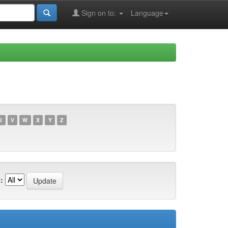
Sign on to:
Language
U
V
W
X
Y
Z
: