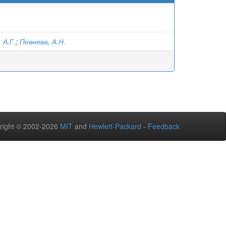
 А.Г.
;
Певнева, А.Н.
right © 2002-2026
MIT
and
Hewlett-Packard
-
Feedback