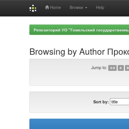
Home
Browse
Help
Skip
navigation
Репозиторий УО "Гомельский государственн
Browsing by Author Прок
Jump to:
0-9
A
B
Sort by: