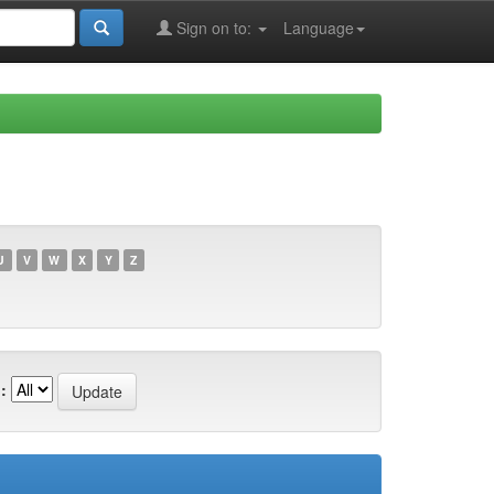
Sign on to:
Language
U
V
W
X
Y
Z
: