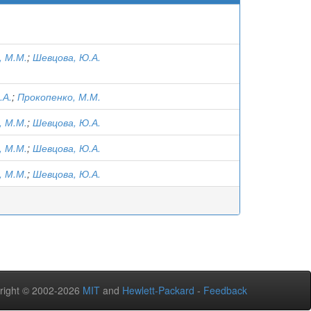
, М.М.
;
Шевцова, Ю.А.
.А.
;
Прокопенко, М.М.
, М.М.
;
Шевцова, Ю.А.
, М.М.
;
Шевцова, Ю.А.
, М.М.
;
Шевцова, Ю.А.
right © 2002-2026
MIT
and
Hewlett-Packard
-
Feedback