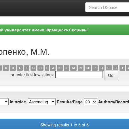
ый университет имени Франциска Скорины"
опенко, М.М.
C
D
E
F
G
H
I
J
K
L
M
N
O
P
Q
R
S
T
or enter first few letters:
In order:
Results/Page
Authors/Record
Showing results 1 to 5 of 5