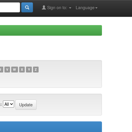
Sign on to:
Language
U
V
W
X
Y
Z
: