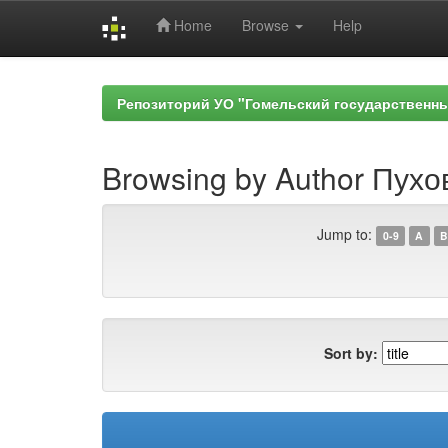
Home
Browse
Help
Skip
navigation
Репозиторий УО "Гомельский государственн
Browsing by Author Пухо
Jump to:
0-9
A
B
Sort by: