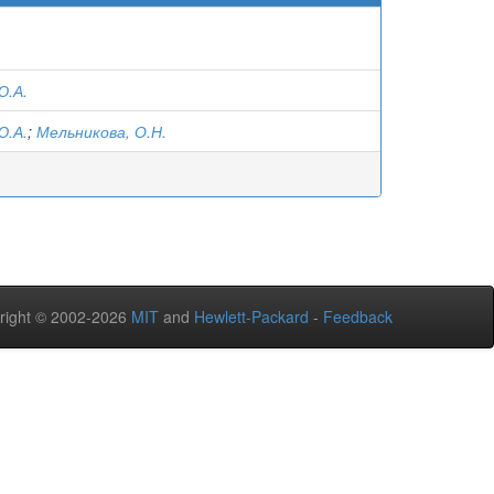
Ю.А.
Ю.А.
;
Мельникова, О.Н.
right © 2002-2026
MIT
and
Hewlett-Packard
-
Feedback