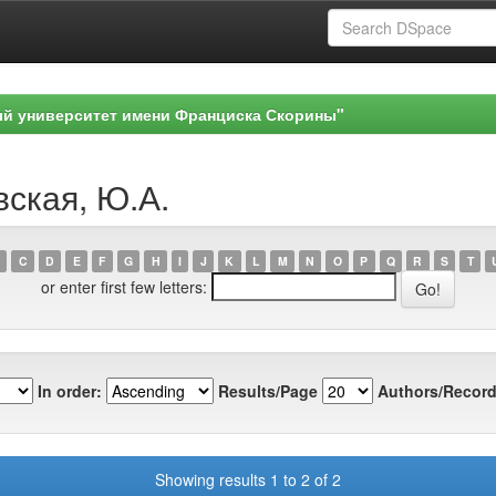
ый университет имени Франциска Скорины"
вская, Ю.А.
C
D
E
F
G
H
I
J
K
L
M
N
O
P
Q
R
S
T
or enter first few letters:
In order:
Results/Page
Authors/Record
Showing results 1 to 2 of 2