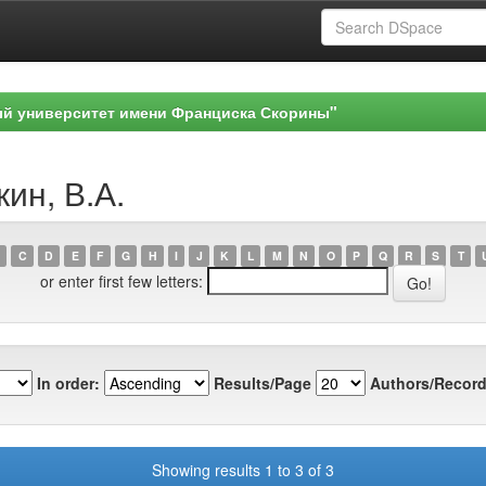
ый университет имени Франциска Скорины"
ин, В.А.
C
D
E
F
G
H
I
J
K
L
M
N
O
P
Q
R
S
T
or enter first few letters:
In order:
Results/Page
Authors/Record
Showing results 1 to 3 of 3