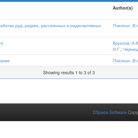
Author(s)
аботки руд, редких, рассеянных и радиоактивных
Пчелкин, В.
н)
Круглов, А.К
Н.Г.
;
Чернец
орам
Пчелкин, В.
Showing results 1 to 3 of 3
DSpace Software
Copy