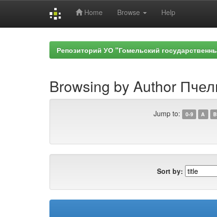
Home
Browse
Help
Skip
navigation
Репозиторий УО "Гомельский государственн
Browsing by Author Пчелк
Jump to:
0-9
A
B
Sort by: