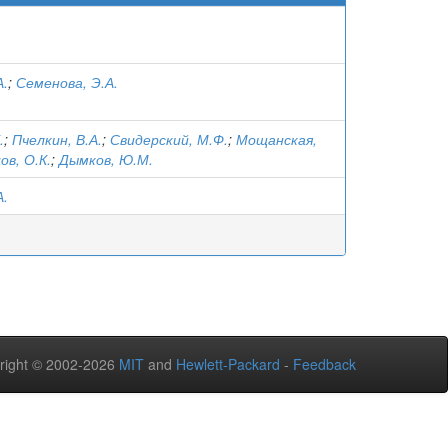
А.
;
Семенова, Э.А.
.
;
Пчелкин, В.А.
;
Свидерский, М.Ф.
;
Мощанская,
ов, О.К.
;
Дымков, Ю.М.
А.
right © 2002-2026
MIT
and
Hewlett-Packard
-
Feedback