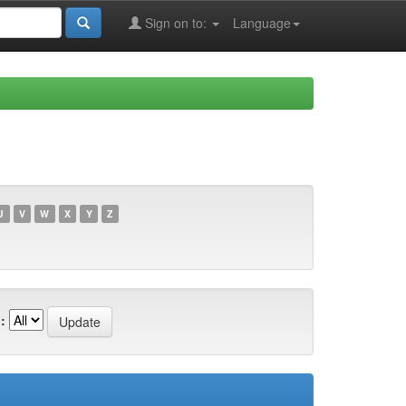
Sign on to:
Language
U
V
W
X
Y
Z
: