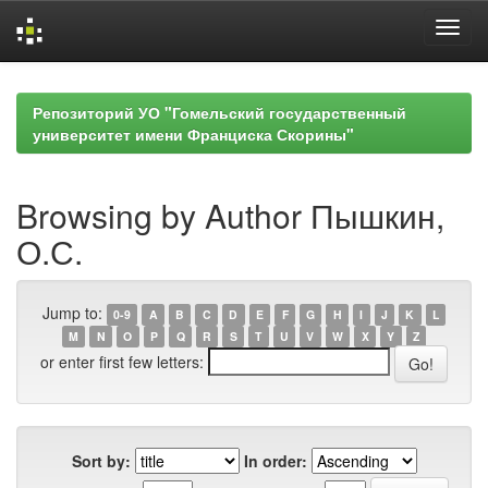
Skip
navigation
Репозиторий УО "Гомельский государственный
университет имени Франциска Скорины"
Browsing by Author Пышкин,
О.С.
Jump to:
0-9
A
B
C
D
E
F
G
H
I
J
K
L
M
N
O
P
Q
R
S
T
U
V
W
X
Y
Z
or enter first few letters:
Sort by:
In order: