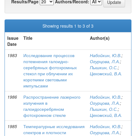
Results/Page
Authors/Record:
Showing results 1 to 3 of 3
Issue
Title
Author(s)
Date
1983
Исследование процессов
Набойкин, Ю.В.
;
потемнения галоидно-
Огурцова, Л.А.
;
серебряных фотохромных
Пышкин, О.С.
;
стекол при облучении их
Цехомский, В.А.
короткими световыми
импульсами
1986
Распространение лазерного
Набойкин, Ю.В.
;
излучения в
Огурцова, Л.А.
;
галоидосеребряном
Пышкин, О.С.
;
фотохромном стекле
Цехомский, В.А.
1985
Температурные исследования
Набойкин, Ю.В.
;
спектров и плотности
Огурцова, Л.А.
;