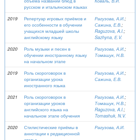
объёма названий блюд в
Коваль, В.И.
русском и итальянском языках
2019
Репертуар игровых приёмов и
Рагузова, А.И.
;
его особенности в обучении
Сажина, Е.В.
;
учащихся младшей школы
Raguzova, A.I.
;
английскому языку
Sazhyna, Е.V.
2020
Роль музыки и песен в
Рагузова, А.И.
;
обучении иностранному языку
Томашук, Н.В.
на начальном этапе
2019
Роль скороговорок в
Рагузова, А.И.
;
организации урока
Сажина, Е.В.
иностранного языка
2021
Роль скороговорок в
Рагузова, А.И.
;
организации уроков
Томашук, Н.В.
;
английского языка на
Raguzova, A.I.
;
начальном этапе обучения
Tomashuk, N.V.
2020
Стилистические приёмы в
Рагузова, А.И.
аннотации к редакционной
статье