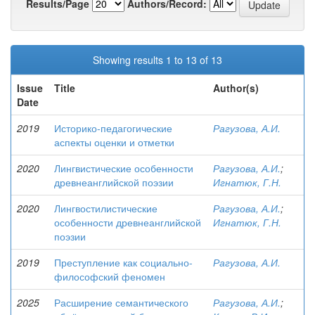
Results/Page
Authors/Record:
Showing results 1 to 13 of 13
Issue
Title
Author(s)
Date
2019
Историко-педагогические
Рагузова, А.И.
аспекты оценки и отметки
2020
Лингвистические особенности
Рагузова, А.И.
;
древнеанглийской поэзии
Игнатюк, Г.Н.
2020
Лингвостилистические
Рагузова, А.И.
;
особенности древнеанглийской
Игнатюк, Г.Н.
поэзии
2019
Преступление как социально-
Рагузова, А.И.
философский феномен
2025
Расширение семантического
Рагузова, А.И.
;