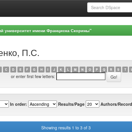
ый университет имени Франциска Скорины"
енко, П.С.
C
D
E
F
G
H
I
J
K
L
M
N
O
P
Q
R
S
T
or enter first few letters:
In order:
Results/Page
Authors/Record
Showing results 1 to 3 of 3