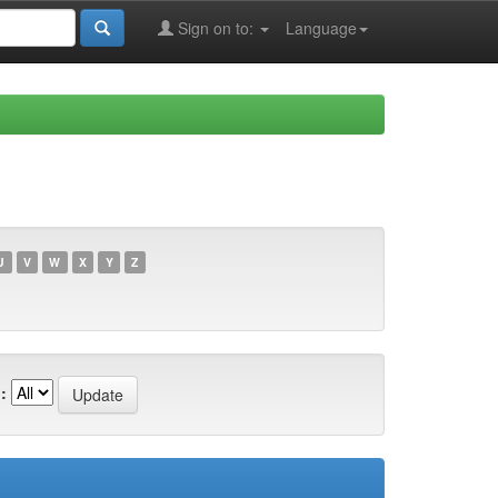
Sign on to:
Language
U
V
W
X
Y
Z
: