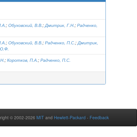
.А.
;
Обуховский, В.В.
;
Дмитрик, Г.Н.
;
Радченко,
.А.
;
Обуховский, В.В.
;
Радченко, П.С.
;
Дмитрик,
Ю.Ф.
.Н.
;
Коротков, П.А.
;
Радченко, П.С.
right © 2002-2026
MIT
and
Hewlett-Packard
-
Feedback