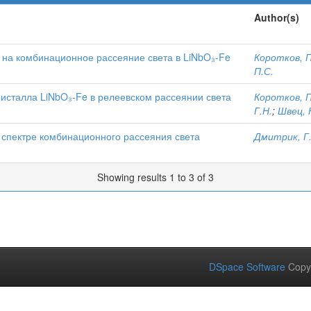
Author(s)
на комбинационное рассеяние света в LiNbO₃-Fe
Коротков, П
П.С.
исталла LiNbO₃-Fe в релеевском рассеянии света
Коротков, П
Г.Н.
;
Швец, 
 спектре комбинационного рассеяния света
Дмитрик, Г
Showing results 1 to 3 of 3
DSpace Software
Copy