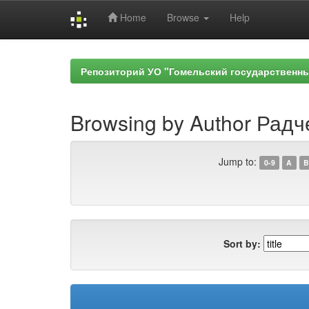
Home
Browse
Help
Skip
navigation
Репозиторий УО "Гомельский государственн
Browsing by Author Радч
Jump to:
0-9
A
B
Sort by: