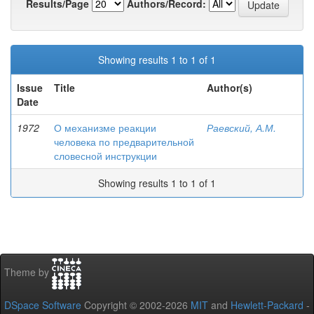
Results/Page
Authors/Record:
Showing results 1 to 1 of 1
Issue
Title
Author(s)
Date
1972
О механизме реакции
Раевский, А.М.
человека по предварительной
словесной инструкции
Showing results 1 to 1 of 1
Theme by
DSpace Software
Copyright © 2002-2026
MIT
and
Hewlett-Packard
-