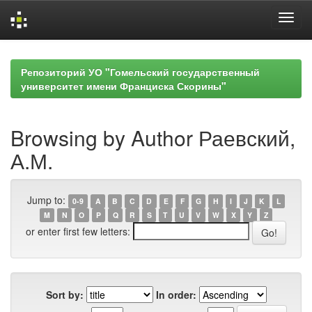
Skip
navigation
Репозиторий УО "Гомельский государственный
университет имени Франциска Скорины"
Browsing by Author Раевский,
А.М.
Jump to:
0-9
A
B
C
D
E
F
G
H
I
J
K
L
M
N
O
P
Q
R
S
T
U
V
W
X
Y
Z
or enter first few letters:
Sort by:
In order: