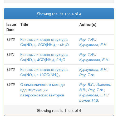
Showing results 1 to 4 of 4
Issue
Title
Author(s)
Date
1972
Кристаллическая структура
Рау, Т.Ф.
;
Co(NO₃)₂· 2CO(NH₂)₂ • 4Н₂О
Куркутова, Е.Н.
1971
Кристаллическая структура
Рау, Т.Ф.
;
Со(NO₃)₂·4CO(NH₂)₂·2H₂O
Куркуткова, Е.Н.
1972
Кристаллическая структура
Куркутова, Е.Н.
;
Со(NО₃)₂ • 10CO(NH₂)₂
Рау, Т.Ф.
1975
О символическом методе
Рау, В.Г.
;
Илюхин,
идентификации
В.В.
;
Рау, Т.Ф.
;
патерсоновских векторов
Куркутова, Е.Н.
;
Белов, Н.В.
Showing results 1 to 4 of 4