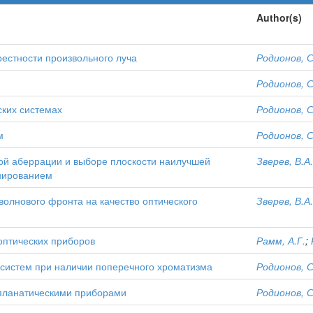
Author(s)
рестности произвольного луча
Родионов, С
Родионов, С
ских системах
Родионов, С
м
Родионов, С
ой аберрации и выборе плоскости наилучшей
Зверев, В.А.
анированием
олнового фронта на качество оптического
Зверев, В.А.
птических приборов
Рамм, А.Г.
;
 систем при наличии поперечного хроматизма
Родионов, С
опланатическими приборами
Родионов, С