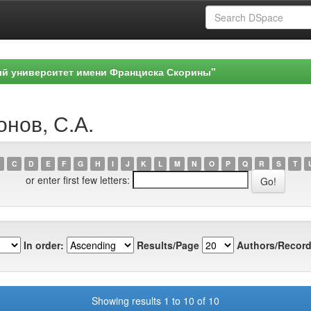
ый университет имени Франциска Скорины"
онов, С.А.
C
D
E
F
G
H
I
J
K
L
M
N
O
P
Q
R
S
T
or enter first few letters:
In order:
Results/Page
Authors/Record
Showing results 1 to 10 of 10