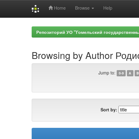
Home
Browse
Help
Skip
navigation
Репозиторий УО "Гомельский государственн
Browsing by Author Роди
Jump to:
0-9
A
B
Sort by: