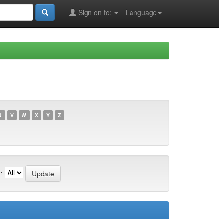
Sign on to:
Language
U
V
W
X
Y
Z
: