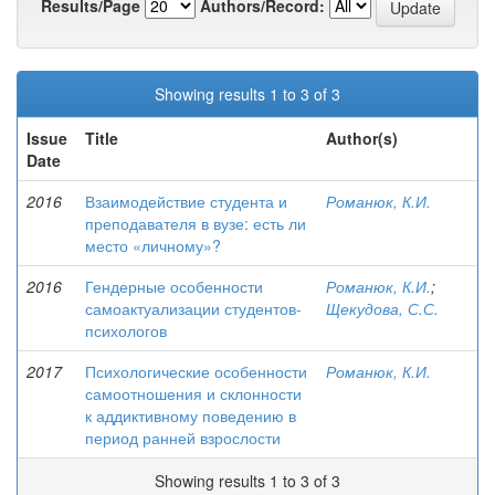
Results/Page
Authors/Record:
Showing results 1 to 3 of 3
Issue
Title
Author(s)
Date
2016
Взаимодействие студента и
Романюк, К.И.
преподавателя в вузе: есть ли
место «личному»?
2016
Гендерные особенности
Романюк, К.И.
;
самоактуализации студентов-
Щекудова, С.С.
психологов
2017
Психологические особенности
Романюк, К.И.
самоотношения и склонности
к аддиктивному поведению в
период ранней взрослости
Showing results 1 to 3 of 3