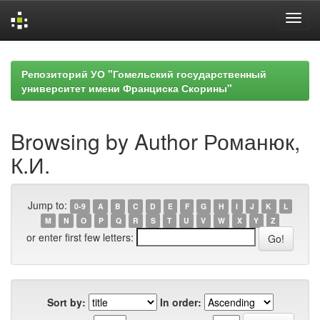
Skip
navigation
Репозиторий УО "Гомельский государственный
университет имени Франциска Скорины"
Browsing by Author Романюк,
К.И.
Jump to:
0-9
A
B
C
D
E
F
G
H
I
J
K
L
M
N
O
P
Q
R
S
T
U
V
W
X
Y
Z
or enter first few letters:
Sort by:
In order: