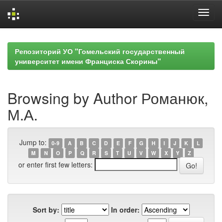
Skip
navigation
Репозиторий УО "Гомельский государственный
университет имени Франциска Скорины"
Browsing by Author Романюк,
М.А.
Jump to:
0-9
A
B
C
D
E
F
G
H
I
J
K
L
M
N
O
P
Q
R
S
T
U
V
W
X
Y
Z
or enter first few letters:
Sort by:
In order: