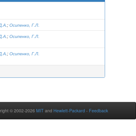
Д.А.
;
Осипенко, Г.Л.
Д.А.
;
Осипенко, Г.Л.
Д.А.
;
Осипенко, Г.Л.
right © 2002-2026
MIT
and
Hewlett-Packard
-
Feedback