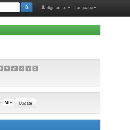
Sign on to:
Language
U
V
W
X
Y
Z
: