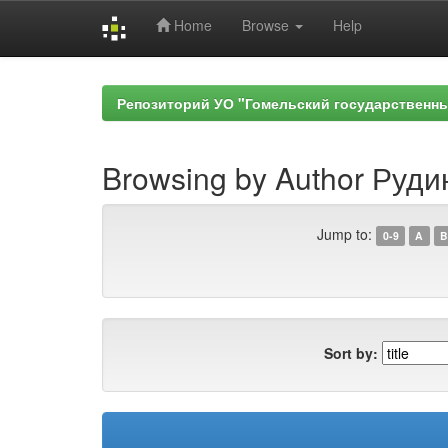
Home
Browse
Help
Skip
navigation
Репозиторий УО "Гомельский государственн
Browsing by Author Рудин
Jump to:
0-9
A
B
Sort by: