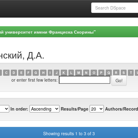
ый университет имени Франциска Скорины"
ский, Д.А.
C
D
E
F
G
H
I
J
K
L
M
N
O
P
Q
R
S
T
or enter first few letters:
In order:
Results/Page
Authors/Record
Showing results 1 to 3 of 3